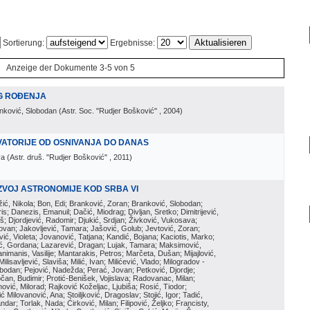
Sortierung:
Ergebnisse:
Anzeige der Dokumente 3-5 von 5
G ROĐENJA
inković, Slobodan
(
Astr. Soc. "Rudjer Bošković"
, 2004
)
ATORIJE OD OSNIVANJA DO DANAS
va
(
Astr. druš. "Rudjer Bošković"
, 2011
)
ZVOJ ASTRONOMIJE KOD SRBA VI
ožić, Nikola; Bon, Edi; Branković, Zoran; Branković, Slobodan;
is; Danezis, Emanuil; Dačić, Miodrag; Divljan, Sretko; Dimitrijević,
oš; Djordjević, Radomir; Djukić, Srdjan; Živković, Vukosava;
adovan; Jakovljević, Tamara; Jašović, Golub; Jevtović, Zoran;
vić, Violeta; Jovanović, Tatjana; Kandić, Bojana; Kaciotis, Marko;
tić, Gordana; Lazarević, Dragan; Lujak, Tamara; Maksimović,
imanis, Vasilije; Mantarakis, Petros; Marčeta, Dušan; Mijajlović,
lisavljević, Slaviša; Milić, Ivan; Milićević, Vlado; Milogradov -
lobodan; Pejović, Nadežda; Perać, Jovan; Petković, Djordje;
čan, Budimir; Protić-Benišek, Vojislava; Radovanac, Milan;
vić, Milorad; Rajković Koželjac, Ljubiša; Rosić, Tiodor;
ć Milovanović, Ana; Stoiljković, Dragoslav; Stojić, Igor; Tadić,
andar; Torlak, Nada; Ćirković, Milan; Filipović, Željko; Francisty,