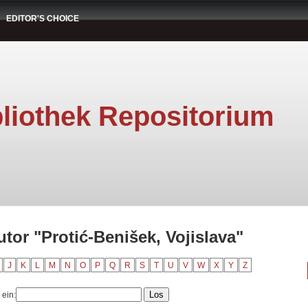
EDITOR'S CHOICE
liothek Repositorium
tor "Protić-Benišek, Vojislava"
J
K
L
M
N
O
P
Q
R
S
T
U
V
W
X
Y
Z
 ein: