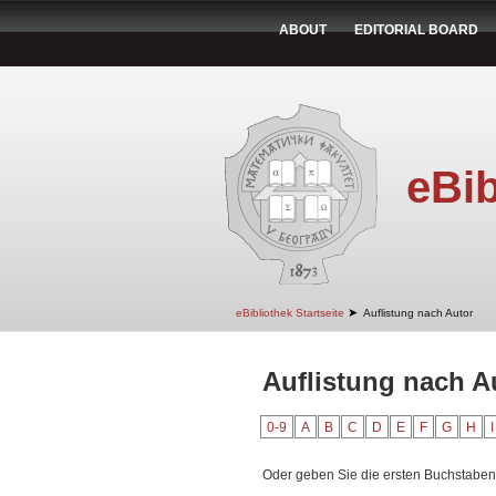
ABOUT
EDITORIAL BOARD
eBib
➤
eBibliothek Startseite
Auflistung nach Autor
Auflistung nach Au
0-9
A
B
C
D
E
F
G
H
I
Oder geben Sie die ersten Buchstaben