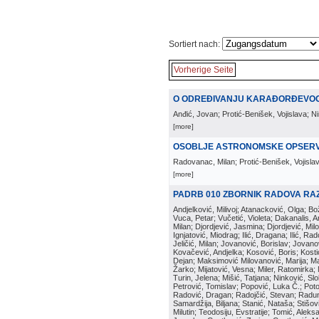
Sortiert nach:
Vorherige Seite
O ODREĐIVANJU KARAĐORĐEVO
Anđić, Jovan; Protić-Benišek, Vojislava; N
[more]
OSOBLJE ASTRONOMSKE OPSERV
Radovanac, Milan; Protić-Benišek, Vojisla
[more]
PADRB 010 ZBORNIK RADOVA RA
Andjelković, Milivoj; Atanacković, Olga; B
Vuca, Petar; Vučetić, Violeta; Dakanalis, Ar
Milan; Djordjević, Jasmina; Djordjević, Mil
Ignjatović, Miodrag; Ilić, Dragana; Ilić, R
Jeličić, Milan; Jovanović, Borislav; Jovano
Kovačević, Andjelka; Kosović, Boris; Kos
Dejan; Maksimović Milovanović, Marija; Man
Žarko; Mijatović, Vesna; Miler, Ratomirka; Mi
Turin, Jelena; Mišić, Tatjana; Ninković, S
Petrović, Tomislav; Popović, Luka Č.; Poto
Radović, Dragan; Radojčić, Stevan; Raduno
Samardžija, Biljana; Stanić, Nataša; Stišovi
Milutin; Teodosiju, Evstratije; Tomić, Aleks