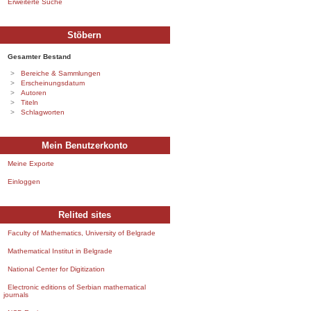
Erweiterte Suche
Stöbern
Gesamter Bestand
Bereiche & Sammlungen
Erscheinungsdatum
Autoren
Titeln
Schlagworten
Mein Benutzerkonto
Meine Exporte
Einloggen
Relited sites
Faculty of Mathematics, University of Belgrade
Mathematical Institut in Belgrade
National Center for Digitization
Electronic editions of Serbian mathematical
journals