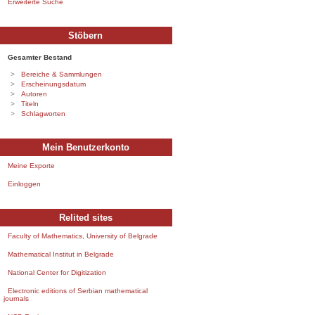
Erweiterte Suche
Stöbern
Gesamter Bestand
Bereiche & Sammlungen
Erscheinungsdatum
Autoren
Titeln
Schlagworten
Mein Benutzerkonto
Meine Exporte
Einloggen
Relited sites
Faculty of Mathematics, University of Belgrade
Mathematical Institut in Belgrade
National Center for Digitization
Electronic editions of Serbian mathematical
journals