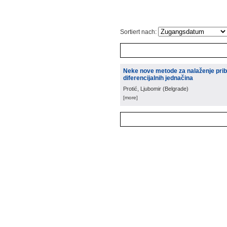
Sortiert nach:
Neke nove metode za nalaženje pribli
diferencijalnih jednačina
Protić, Ljubomir
(
Belgrade
)
[more]