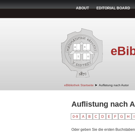
ABOUT
EDITORIAL BOARD
eBib
➤
eBibliothek Startseite
Auflistung nach Autor
Auflistung nach A
0-9
A
B
C
D
E
F
G
H
I
Oder geben Sie die ersten Buchstaben