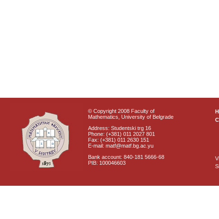
© Copyright 2008 Faculty of
Mathematics, University of Belgrade
C
Address: Studentski trg 16
Phone: (+381) 011 2027 801
Fax: (+381) 011 2630 151
E-mail: matf@matf.bg.ac.yu
Bank account: 840-181 5666-68
V
PIB: 100046603
S