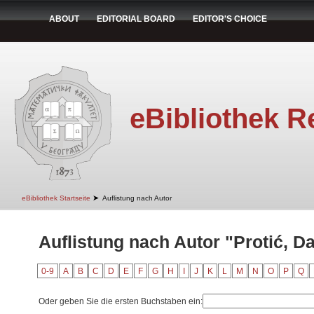
ABOUT
EDITORIAL BOARD
EDITOR'S CHOICE
eBibliothek R
➤
eBibliothek Startseite
Auflistung nach Autor
Auflistung nach Autor "Protić, Da
0-9
A
B
C
D
E
F
G
H
I
J
K
L
M
N
O
P
Q
Oder geben Sie die ersten Buchstaben ein: