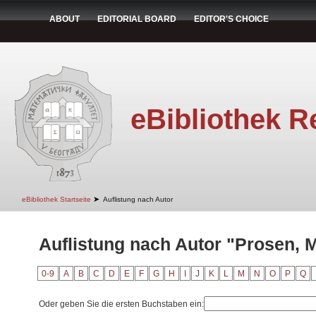
ABOUT
EDITORIAL BOARD
EDITOR'S CHOICE
eBibliothek R
➤
eBibliothek Startseite
Auflistung nach Autor
Auflistung nach Autor "Prosen, M
0-9
A
B
C
D
E
F
G
H
I
J
K
L
M
N
O
P
Q
Oder geben Sie die ersten Buchstaben ein: