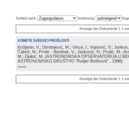
Sortiert nach:
Sortierung:
Erge
Anzeige der Dokumente 1-1 vo
KOMETE SVEDOCI PROŠLOSTI
Kršljanin, V.; Dimitrijević, M.; Vince, I.; Vujnović, V.; Jankov, 
Čabrić, N.; Protić - Benišek, V.; Janković, N.; Protić, M.; Ar
M.; Djokić, M.
(
ASTRONOMSKA OPSERVATORIJA U BE
ASTRONOMSKO DRUŠTVO 'Rudjer Bošković'
, 1986
)
[more]
Anzeige der Dokumente 1-1 vo