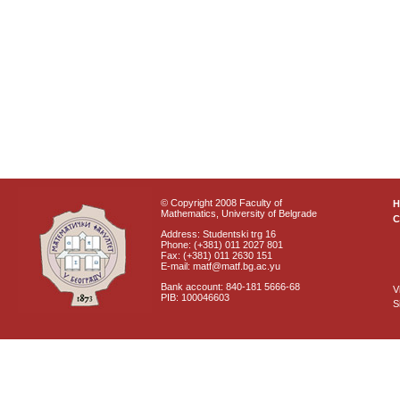
© Copyright 2008 Faculty of
Mathematics, University of Belgrade
C
Address: Studentski trg 16
Phone: (+381) 011 2027 801
Fax: (+381) 011 2630 151
E-mail: matf@matf.bg.ac.yu
Bank account: 840-181 5666-68
V
PIB: 100046603
S