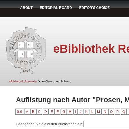
ABOUT
EDITORIAL BOARD
EDITOR'S CHOICE
eBibliothek R
➤
eBibliothek Startseite
Auflistung nach Autor
Auflistung nach Autor "Prosen, M
0-9
A
B
C
D
E
F
G
H
I
J
K
L
M
N
O
P
Q
Oder geben Sie die ersten Buchstaben ein: