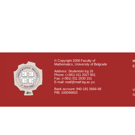
© Copyright 2008 Faculty of
Mathematics, University of Belgrade
C
Address: Studentski trg 16
Phone: (+381) 011 2027 801
Fax: (+381) 011 2630 151
E-mail: matf@matf.bg.ac.yu
Bank account: 840-181 5666-68
V
PIB: 100046603
S