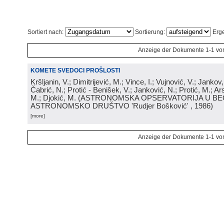
Sortiert nach:
Sortierung:
Erge
Anzeige der Dokumente 1-1 vo
KOMETE SVEDOCI PROŠLOSTI
Kršljanin, V.; Dimitrijević, M.; Vince, I.; Vujnović, V.; Jankov, 
Čabrić, N.; Protić - Benišek, V.; Janković, N.; Protić, M.; Ar
M.; Djokić, M.
(
ASTRONOMSKA OPSERVATORIJA U BE
ASTRONOMSKO DRUŠTVO 'Rudjer Bošković'
, 1986
)
[more]
Anzeige der Dokumente 1-1 vo