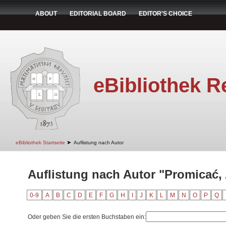
ABOUT
EDITORIAL BOARD
EDITOR'S CHOICE
eBibliothek R
➤
eBibliothek Startseite
Auflistung nach Autor
Auflistung nach Autor "Promicać,
0-9
A
B
C
D
E
F
G
H
I
J
K
L
M
N
O
P
Q
Oder geben Sie die ersten Buchstaben ein: