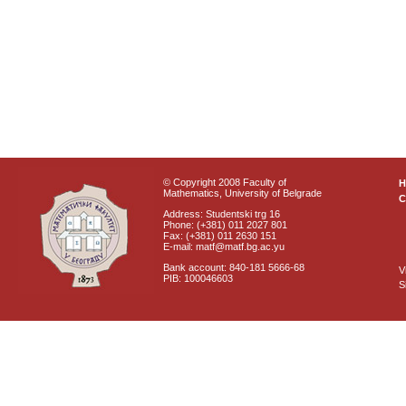
© Copyright 2008 Faculty of
Mathematics, University of Belgrade
C
Address: Studentski trg 16
Phone: (+381) 011 2027 801
Fax: (+381) 011 2630 151
E-mail: matf@matf.bg.ac.yu
Bank account: 840-181 5666-68
V
PIB: 100046603
S