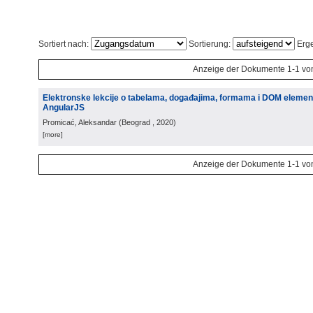
Sortiert nach:
Sortierung:
Erge
Anzeige der Dokumente 1-1 vo
Elektronske lekcije o tabelama, događajima, formama i DOM eleme
AngularJS
Promicać, Aleksandar
(
Beograd
, 2020
)
[more]
Anzeige der Dokumente 1-1 vo