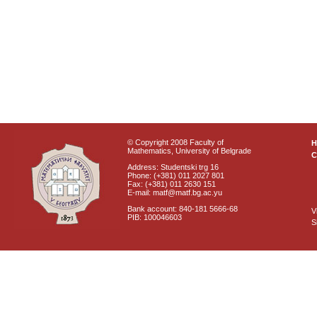
© Copyright 2008 Faculty of
Mathematics, University of Belgrade
C
Address: Studentski trg 16
Phone: (+381) 011 2027 801
Fax: (+381) 011 2630 151
E-mail: matf@matf.bg.ac.yu
Bank account: 840-181 5666-68
V
PIB: 100046603
S