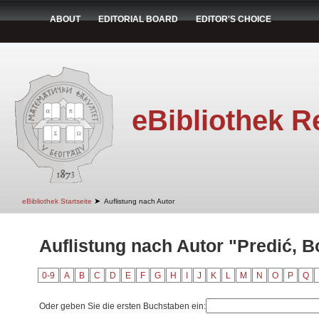
ABOUT
EDITORIAL BOARD
EDITOR'S CHOICE
eBibliothek R
➤
eBibliothek Startseite
Auflistung nach Autor
Auflistung nach Autor "Predić, B
0-9
A
B
C
D
E
F
G
H
I
J
K
L
M
N
O
P
Q
Oder geben Sie die ersten Buchstaben ein: