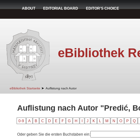
ABOUT
EDITORIAL BOARD
EDITOR'S CHOICE
eBibliothek R
➤
eBibliothek Startseite
Auflistung nach Autor
Auflistung nach Autor "Predić, B
0-9
A
B
C
D
E
F
G
H
I
J
K
L
M
N
O
P
Q
Oder geben Sie die ersten Buchstaben ein: