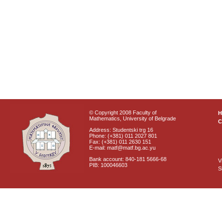
© Copyright 2008 Faculty of
Mathematics, University of Belgrade
C
Address: Studentski trg 16
Phone: (+381) 011 2027 801
Fax: (+381) 011 2630 151
E-mail: matf@matf.bg.ac.yu
Bank account: 840-181 5666-68
V
PIB: 100046603
S