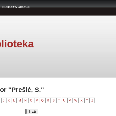
EDITOR'S CHOICE
lioteka
r "Prešić, S."
J
K
L
M
N
O
P
Q
R
S
T
U
V
W
X
Y
Z