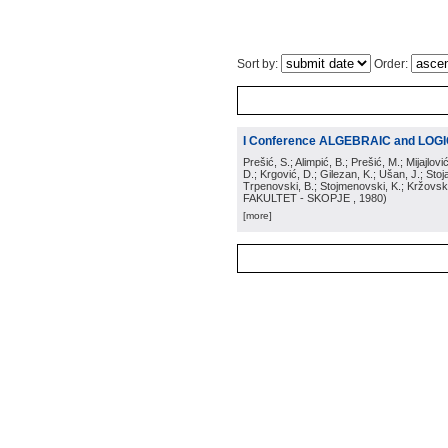
Sort by:
Order:
I Conference ALGEBRAIC and LOG
Prešić, S.; Alimpić, B.; Prešić, M.; Mijajlov
D.; Krgović, D.; Gilezan, K.; Ušan, J.; Stoj
Trpenovski, B.; Stojmenovski, K.; Kržovski
FAKULTET - SKOPJE
, 1980
)
[more]