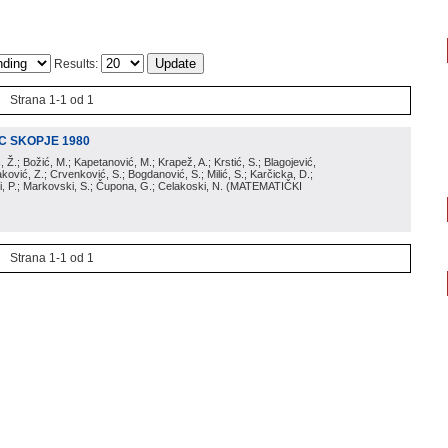
Results:
Strana 1-1 od 1
IC SKOPJE 1980
ić, Ž.; Božić, M.; Kapetanović, M.; Krapež, A.; Krstić, S.; Blagojević,
aković, Z.; Crvenković, S.; Bogdanović, S.; Milić, S.; Karčicka, D.;
, P.; Markovski, S.; Čupona, G.; Celakoski, N.
(
MATEMATIČKI
Strana 1-1 od 1