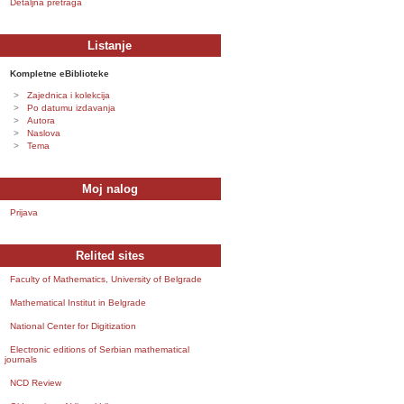
Detaljna pretraga
Listanje
Kompletne eBiblioteke
Zajednica i kolekcija
Po datumu izdavanja
Autora
Naslova
Tema
Moj nalog
Prijava
Relited sites
Faculty of Mathematics, University of Belgrade
Mathematical Institut in Belgrade
National Center for Digitization
Electronic editions of Serbian mathematical
journals
NCD Review