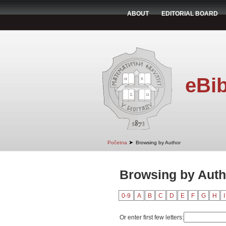
ABOUT
EDITORIAL BOARD
eBib
➤
Početna
Browsing by Author
Browsing by Autho
0-9
A
B
C
D
E
F
G
H
I
Or enter first few letters: