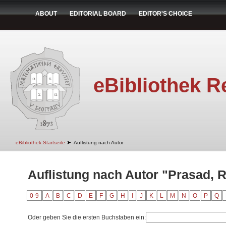
ABOUT
EDITORIAL BOARD
EDITOR'S CHOICE
eBibliothek R
➤
eBibliothek Startseite
Auflistung nach Autor
Auflistung nach Autor "Prasad, R
0-9
A
B
C
D
E
F
G
H
I
J
K
L
M
N
O
P
Q
Oder geben Sie die ersten Buchstaben ein: