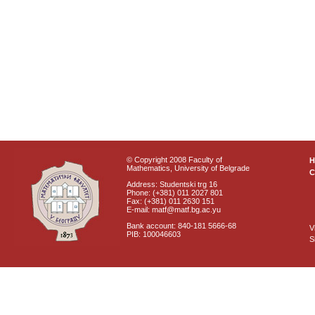
© Copyright 2008 Faculty of
Mathematics, University of Belgrade
C
Address: Studentski trg 16
Phone: (+381) 011 2027 801
Fax: (+381) 011 2630 151
E-mail: matf@matf.bg.ac.yu
Bank account: 840-181 5666-68
V
PIB: 100046603
S