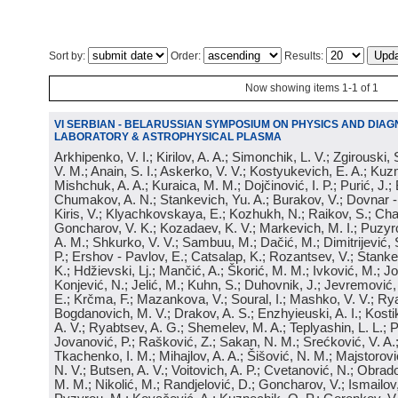
Sort by:
Order:
Results:
Now showing items 1-1 of 1
VI SERBIAN - BELARUSSIAN SYMPOSIUM ON PHYSICS AND DIAG
LABORATORY & ASTROPHYSICAL PLASMA
Arkhipenko, V. I.; Kirilov, A. A.; Simonchik, L. V.; Zgirouski,
V. M.; Anain, S. I.; Askerko, V. V.; Kostyukevich, E. A.; Kuzm
Mishchuk, A. A.; Kuraica, M. M.; Dojčinović, I. P.; Purić, J.;
Chumakov, A. N.; Stankevich, Yu. A.; Burakov, V.; Dovnar -
Kiris, V.; Klyachkovskaya, E.; Kozhukh, N.; Raikov, S.; Cha
Goncharov, V. K.; Kozadaev, K. V.; Markevich, M. I.; Puzyr
A. M.; Shkurko, V. V.; Sambuu, M.; Dačić, M.; Dimitrijević, S
P.; Ershov - Pavlov, E.; Catsalap, K.; Rozantsev, V.; Stanke
K.; Hdžievski, Lj.; Mančić, A.; Škorić, M. M.; Ivković, M.; Jov
Konjević, N.; Jelić, M.; Kuhn, S.; Duhovnik, J.; Jevremović, 
E.; Krčma, F.; Mazankova, V.; Soural, I.; Mashko, V. V.; Rya
Bogdanovich, M. V.; Drakov, A. S.; Enzhyieuski, A. I.; Kosti
A. V.; Ryabtsev, A. G.; Shemelev, M. A.; Teplyashin, L. L.; P
Jovanović, P.; Rašković, Z.; Sakan, N. M.; Srećković, V. A
Tkachenko, I. M.; Mihajlov, A. A.; Šišović, N. M.; Majstorovi
N. V.; Butsen, A. V.; Voitovich, A. P.; Cvetanović, N.; Obrad
M. M.; Nikolić, M.; Randjelović, D.; Goncharov, V.; Ismailov,