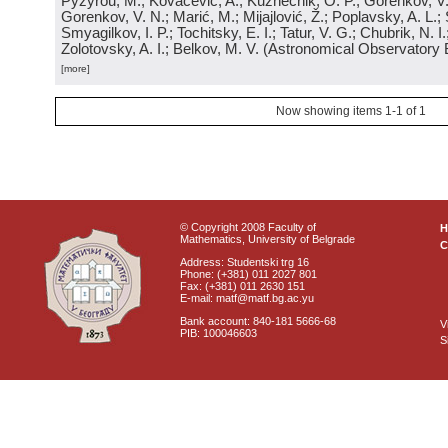
Pyzyrou, M.; Kovačević, A.; Kuznechik, O. P.; Gorenkov, V
Gorenkov, V. N.; Marić, M.; Mijajlović, Ž.; Poplavsky, A. L.; 
Smyagilkov, I. P.; Tochitsky, E. I.; Tatur, V. G.; Chubrik, N. I
Zolotovsky, A. I.; Belkov, M. V.
(
Astronomical Observatory 
[more]
Now showing items 1-1 of 1
© Copyright 2008 Faculty of
Mathematics, University of Belgrade
C
Address: Studentski trg 16
Phone: (+381) 011 2027 801
Fax: (+381) 011 2630 151
E-mail: matf@matf.bg.ac.yu
Bank account: 840-181 5666-68
V
PIB: 100046603
S