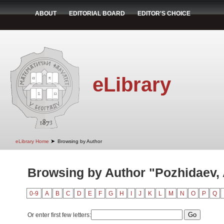
ABOUT
EDITORIAL BOARD
EDITOR'S CHOICE
eLibrary
➤
eLibrary Home
Browsing by Author
Browsing by Author "Pozhidaev, 
0-9
A
B
C
D
E
F
G
H
I
J
K
L
M
N
O
P
Q
Or enter first few letters: