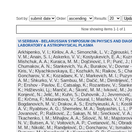
Sort by:
Order:
Results:
Now showing items 1-1 of 1
VI SERBIAN - BELARUSSIAN SYMPOSIUM ON PHYSICS AND DIAG
LABORATORY & ASTROPHYSICAL PLASMA
Arkhipenko, V. I.; Kirilov, A. A.; Simonchik, L. V.; Zgirouski,
V. M.; Anain, S. I.; Askerko, V. V.; Kostyukevich, E. A.; Kuzm
Mishchuk, A. A.; Kuraica, M. M.; Dojčinović, I. P.; Purić, J.;
Chumakov, A. N.; Stankevich, Yu. A.; Burakov, V.; Dovnar -
Kiris, V.; Klyachkovskaya, E.; Kozhukh, N.; Raikov, S.; Cha
Goncharov, V. K.; Kozadaev, K. V.; Markevich, M. I.; Puzyr
A. M.; Shkurko, V. V.; Sambuu, M.; Dačić, M.; Dimitrijević, S
P.; Ershov - Pavlov, E.; Catsalap, K.; Rozantsev, V.; Stanke
K.; Hdžievski, Lj.; Mančić, A.; Škorić, M. M.; Ivković, M.; Jov
Konjević, N.; Jelić, M.; Kuhn, S.; Duhovnik, J.; Jevremović, 
E.; Krčma, F.; Mazankova, V.; Soural, I.; Mashko, V. V.; Rya
Bogdanovich, M. V.; Drakov, A. S.; Enzhyieuski, A. I.; Kosti
A. V.; Ryabtsev, A. G.; Shemelev, M. A.; Teplyashin, L. L.; P
Jovanović, P.; Rašković, Z.; Sakan, N. M.; Srećković, V. A
Tkachenko, I. M.; Mihajlov, A. A.; Šišović, N. M.; Majstorovi
N. V.; Butsen, A. V.; Voitovich, A. P.; Cvetanović, N.; Obrad
M. M.; Nikolić, M.; Randjelović, D.; Goncharov, V.; Ismailov,