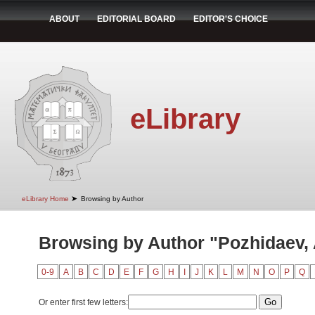
ABOUT
EDITORIAL BOARD
EDITOR'S CHOICE
eLibrary
➤
eLibrary Home
Browsing by Author
Browsing by Author "Pozhidaev, 
0-9
A
B
C
D
E
F
G
H
I
J
K
L
M
N
O
P
Q
Or enter first few letters: