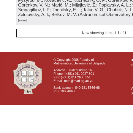
Pyzyrou, M.; Kovačević, A.; Kuznechik, O. P.; Gorenkov, V
Gorenkov, V. N.; Marić, M.; Mijajlović, Ž.; Poplavsky, A. L.; 
Smyagilkov, I. P.; Tochitsky, E. I.; Tatur, V. G.; Chubrik, N. I
Zolotovsky, A. I.; Belkov, M. V.
(
Astronomical Observatory 
[more]
Now showing items 1-1 of 1
© Copyright 2008 Faculty of
Mathematics, University of Belgrade
C
Address: Studentski trg 16
Phone: (+381) 011 2027 801
Fax: (+381) 011 2630 151
E-mail: matf@matf.bg.ac.yu
Bank account: 840-181 5666-68
V
PIB: 100046603
S