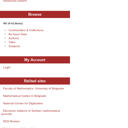
Advanced Search
Browse
All of eLibrary
Communities & Collections
By Issue Date
Authors
Titles
Subjects
My Account
Login
Relited sites
Faculty of Mathematics, University of Belgrade
Mathematical Institut in Belgrade
National Center for Digitization
Electronic editions of Serbian mathematical
journals
NCD Review