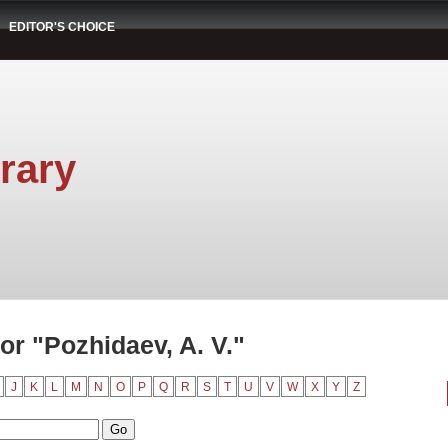
EDITOR'S CHOICE
rary
r "Pozhidaev, A. V."
J
K
L
M
N
O
P
Q
R
S
T
U
V
W
X
Y
Z