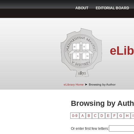
ABOUT
EDITORIAL BOARD
eLib
➤
eLibrary Home
Browsing by Author
Browsing by Autho
0-9
A
B
C
D
E
F
G
H
I
Or enter first few letters: