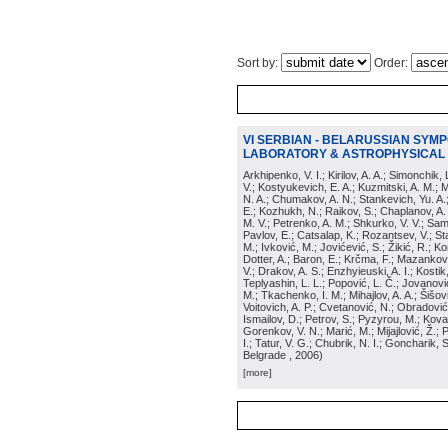
Sort by:
Order:
VI SERBIAN - BELARUSSIAN SYM
LABORATORY & ASTROPHYSICAL
Arkhipenko, V. I.; Kirilov, A. A.; Simonchik,
V.; Kostyukevich, E. A.; Kuzmitski, A. M.; M
N. A.; Chumakov, A. N.; Stankevich, Yu. A.
E.; Kozhukh, N.; Raikov, S.; Chaplanov, A.
M. V.; Petrenko, A. M.; Shkurko, V. V.; Samb
Pavlov, E.; Catsalap, K.; Rozantsev, V.; St
M.; Ivković, M.; Jovićević, S.; Žikić, R.; K
Dotter, A.; Baron, E.; Krčma, F.; Mazankova
V.; Drakov, A. S.; Enzhyieuski, A. I.; Kosti
Teplyashin, L. L.; Popović, L. Č.; Jovanovi
M.; Tkachenko, I. M.; Mihajlov, A. A.; Šišov
Voitovich, A. P.; Cvetanović, N.; Obradović
Ismailov, D.; Petrov, S.; Pyzyrou, M.; Kov
Gorenkov, V. N.; Marić, M.; Mijajlović, Ž.; 
I.; Tatur, V. G.; Chubrik, N. I.; Goncharik, S
Belgrade
, 2006
)
[more]