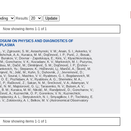
Results:
Now showing items 1-1 of 1
POSIUM ON PHYSICS AND DIAGNOSTICS OF
 PLASMA
 L. V.; Zgirouski, S. M.; Astashynski, V. M.; Anain, S. I.; Askerko, V.
ishchuk, A. A.; Kuraica, M. M.; Dojčinović, I. P.; Purić, J.; Bosak,
; Burakov, V.; Dovnar - Zapolskaya, E.; Kiris, V.; Klyachkovskaya,
 M.; Goncharov, V. K.; Kozadaev, K. V.; Markevich, M. I.; Puzyrou,
uu, M.; Dačić, M.; Dimitrijević, S. M.; Dojčinović, I. P.; Ershov -
ankevich, Yu.; Stepanov, K.; Hdžievski, Lj.; Mančić, A.; Škorić, M.
onjević, N.; Jelić, M.; Kuhn, S.; Duhovnik, J.; Jevremović, D.;
, V.; Soural, I.; Mashko, V. V.; Ryabtsev, G. I.; Bogdanovich, M.
k, O. E.; Pozhidaev, A. V.; Ryabtsev, A. G.; Shemelev, M. A.;
ć, P.; Rašković, Z.; Sakan, N. M.; Srećković, V. A.; Adamyan, V.
ić, N. M.; Majstorović, G. Lj.; Tarasenko, N. V.; Butsen, A. V.;
, B. M.; Kuraica, M. M.; Nikolić, M.; Randjelović, D.; Goncharov, V.;
ačević, A.; Kuznechik, O. P.; Gorenkov, V. N.; Kuznechick;
Poplavsky, A. L.; Stetyukevich, N. I.; Smyagilkov, I. P.; Tochitsky, E.
. V.; Zolotovsky, A. I.; Belkov, M. V.
(
Astronomical Observatory
Now showing items 1-1 of 1