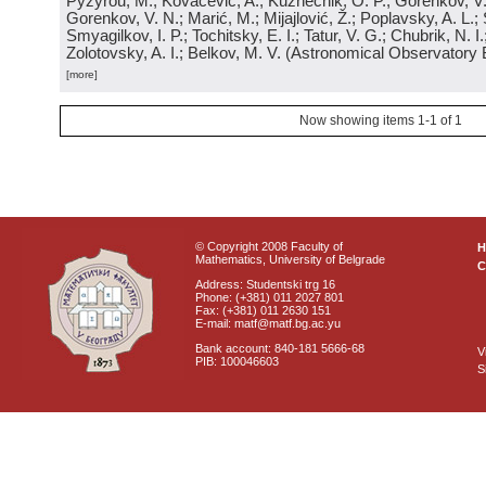
Pyzyrou, M.; Kovačević, A.; Kuznechik, O. P.; Gorenkov, V
Gorenkov, V. N.; Marić, M.; Mijajlović, Ž.; Poplavsky, A. L.; 
Smyagilkov, I. P.; Tochitsky, E. I.; Tatur, V. G.; Chubrik, N. I
Zolotovsky, A. I.; Belkov, M. V.
(
Astronomical Observatory 
[more]
Now showing items 1-1 of 1
© Copyright 2008 Faculty of
Mathematics, University of Belgrade
C
Address: Studentski trg 16
Phone: (+381) 011 2027 801
Fax: (+381) 011 2630 151
E-mail: matf@matf.bg.ac.yu
Bank account: 840-181 5666-68
V
PIB: 100046603
S