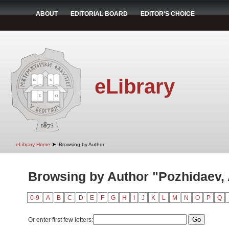
ABOUT
EDITORIAL BOARD
EDITOR'S CHOICE
eLibrary
➤
eLibrary Home
Browsing by Author
Browsing by Author "Pozhidaev, 
0-9
A
B
C
D
E
F
G
H
I
J
K
L
M
N
O
P
Q
Or enter first few letters: