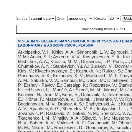
Sort by:
Order:
Results:
Now showing items 1-1 of 1
VI SERBIAN - BELARUSSIAN SYMPOSIUM ON PHYSICS AND DIAG
LABORATORY & ASTROPHYSICAL PLASMA
Arkhipenko, V. I.; Kirilov, A. A.; Simonchik, L. V.; Zgirouski,
V. M.; Anain, S. I.; Askerko, V. V.; Kostyukevich, E. A.; Kuzm
Mishchuk, A. A.; Kuraica, M. M.; Dojčinović, I. P.; Purić, J.;
Chumakov, A. N.; Stankevich, Yu. A.; Burakov, V.; Dovnar -
Kiris, V.; Klyachkovskaya, E.; Kozhukh, N.; Raikov, S.; Cha
Goncharov, V. K.; Kozadaev, K. V.; Markevich, M. I.; Puzyr
A. M.; Shkurko, V. V.; Sambuu, M.; Dačić, M.; Dimitrijević, S
P.; Ershov - Pavlov, E.; Catsalap, K.; Rozantsev, V.; Stanke
K.; Hdžievski, Lj.; Mančić, A.; Škorić, M. M.; Ivković, M.; Jov
Konjević, N.; Jelić, M.; Kuhn, S.; Duhovnik, J.; Jevremović, 
E.; Krčma, F.; Mazankova, V.; Soural, I.; Mashko, V. V.; Rya
Bogdanovich, M. V.; Drakov, A. S.; Enzhyieuski, A. I.; Kosti
A. V.; Ryabtsev, A. G.; Shemelev, M. A.; Teplyashin, L. L.; P
Jovanović, P.; Rašković, Z.; Sakan, N. M.; Srećković, V. A
Tkachenko, I. M.; Mihajlov, A. A.; Šišović, N. M.; Majstorovi
N. V.; Butsen, A. V.; Voitovich, A. P.; Cvetanović, N.; Obrad
M. M.; Nikolić, M.; Randjelović, D.; Goncharov, V.; Ismailov,