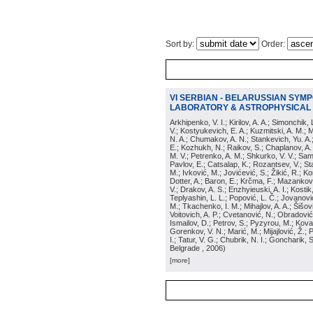
Sort by:
Order:
VI SERBIAN - BELARUSSIAN SYM
LABORATORY & ASTROPHYSICAL
Arkhipenko, V. I.; Kirilov, A. A.; Simonchik,
V.; Kostyukevich, E. A.; Kuzmitski, A. M.; M
N. A.; Chumakov, A. N.; Stankevich, Yu. A.
E.; Kozhukh, N.; Raikov, S.; Chaplanov, A.
M. V.; Petrenko, A. M.; Shkurko, V. V.; Samb
Pavlov, E.; Catsalap, K.; Rozantsev, V.; St
M.; Ivković, M.; Jovićević, S.; Žikić, R.; K
Dotter, A.; Baron, E.; Krčma, F.; Mazankova
V.; Drakov, A. S.; Enzhyieuski, A. I.; Kosti
Teplyashin, L. L.; Popović, L. Č.; Jovanovi
M.; Tkachenko, I. M.; Mihajlov, A. A.; Šišov
Voitovich, A. P.; Cvetanović, N.; Obradović
Ismailov, D.; Petrov, S.; Pyzyrou, M.; Kov
Gorenkov, V. N.; Marić, M.; Mijajlović, Ž.; 
I.; Tatur, V. G.; Chubrik, N. I.; Goncharik, S
Belgrade
, 2006
)
[more]