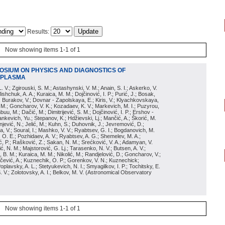
Results:
Now showing items 1-1 of 1
POSIUM ON PHYSICS AND DIAGNOSTICS OF
 PLASMA
 L. V.; Zgirouski, S. M.; Astashynski, V. M.; Anain, S. I.; Askerko, V.
ishchuk, A. A.; Kuraica, M. M.; Dojčinović, I. P.; Purić, J.; Bosak,
; Burakov, V.; Dovnar - Zapolskaya, E.; Kiris, V.; Klyachkovskaya,
 M.; Goncharov, V. K.; Kozadaev, K. V.; Markevich, M. I.; Puzyrou,
uu, M.; Dačić, M.; Dimitrijević, S. M.; Dojčinović, I. P.; Ershov -
ankevich, Yu.; Stepanov, K.; Hdžievski, Lj.; Mančić, A.; Škorić, M.
onjević, N.; Jelić, M.; Kuhn, S.; Duhovnik, J.; Jevremović, D.;
, V.; Soural, I.; Mashko, V. V.; Ryabtsev, G. I.; Bogdanovich, M.
k, O. E.; Pozhidaev, A. V.; Ryabtsev, A. G.; Shemelev, M. A.;
ć, P.; Rašković, Z.; Sakan, N. M.; Srećković, V. A.; Adamyan, V.
ić, N. M.; Majstorović, G. Lj.; Tarasenko, N. V.; Butsen, A. V.;
, B. M.; Kuraica, M. M.; Nikolić, M.; Randjelović, D.; Goncharov, V.;
ačević, A.; Kuznechik, O. P.; Gorenkov, V. N.; Kuznechick;
Poplavsky, A. L.; Stetyukevich, N. I.; Smyagilkov, I. P.; Tochitsky, E.
. V.; Zolotovsky, A. I.; Belkov, M. V.
(
Astronomical Observatory
Now showing items 1-1 of 1