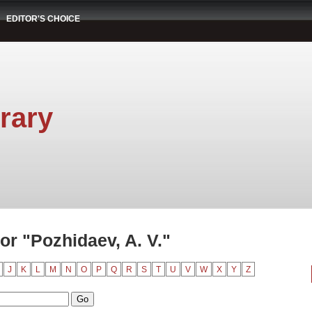
EDITOR'S CHOICE
rary
r "Pozhidaev, A. V."
J
K
L
M
N
O
P
Q
R
S
T
U
V
W
X
Y
Z