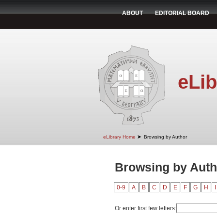
ABOUT
EDITORIAL BOARD
eLib
➤
eLibrary Home
Browsing by Author
Browsing by Autho
0-9
A
B
C
D
E
F
G
H
I
Or enter first few letters: