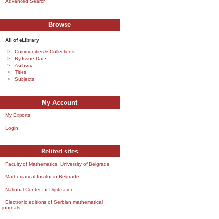
Advanced Search
Browse
All of eLibrary
Communities & Collections
By Issue Date
Authors
Titles
Subjects
My Account
My Exports
Login
Relited sites
Faculty of Mathematics, University of Belgrade
Mathematical Institut in Belgrade
National Center for Digitization
Electronic editions of Serbian mathematical
journals