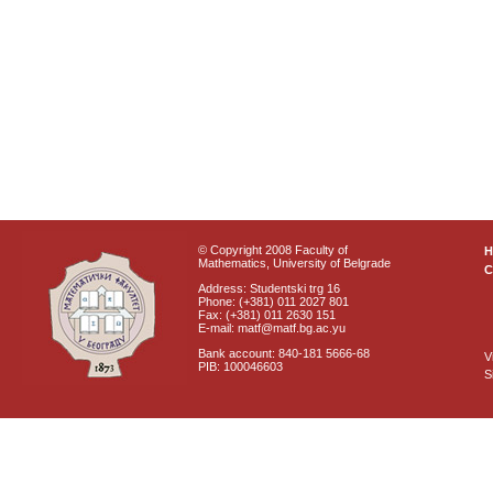
© Copyright 2008 Faculty of
Mathematics, University of Belgrade
C
Address: Studentski trg 16
Phone: (+381) 011 2027 801
Fax: (+381) 011 2630 151
E-mail: matf@matf.bg.ac.yu
Bank account: 840-181 5666-68
V
PIB: 100046603
S