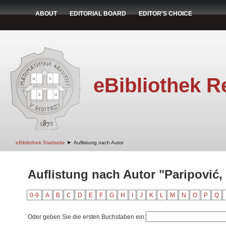
ABOUT
EDITORIAL BOARD
EDITOR'S CHOICE
eBibliothek R
➤
eBibliothek Startseite
Auflistung nach Autor
Auflistung nach Autor "Paripović,
0-9
A
B
C
D
E
F
G
H
I
J
K
L
M
N
O
P
Q
Oder geben Sie die ersten Buchstaben ein: