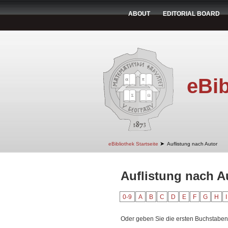
ABOUT
EDITORIAL BOARD
eBib
➤
eBibliothek Startseite
Auflistung nach Autor
Auflistung nach A
0-9
A
B
C
D
E
F
G
H
I
Oder geben Sie die ersten Buchstaben