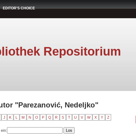
EDITOR'S CHOICE
liothek Repositorium
utor "Parezanović, Nedeljko"
J
K
L
M
N
O
P
Q
R
S
T
U
V
W
X
Y
Z
 ein: