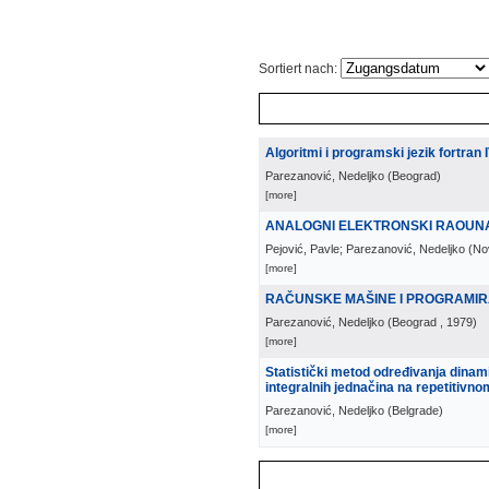
Sortiert nach:
Algoritmi i programski jezik fortran 
Parezanović, Nedeljko
(
Beograd
)
[more]
ANALOGNI ELEKTRONSKI RAOUNAR
Pejović, Pavle; Parezanović, Nedeljko
(
No
[more]
RAČUNSKE MAŠINE I PROGRAMIRANJ
Parezanović, Nedeljko
(
Beograd
, 1979
)
[more]
Statistički metod određivanja dinam
integralnih jednačina na repetitivno
Parezanović, Nedeljko
(
Belgrade
)
[more]