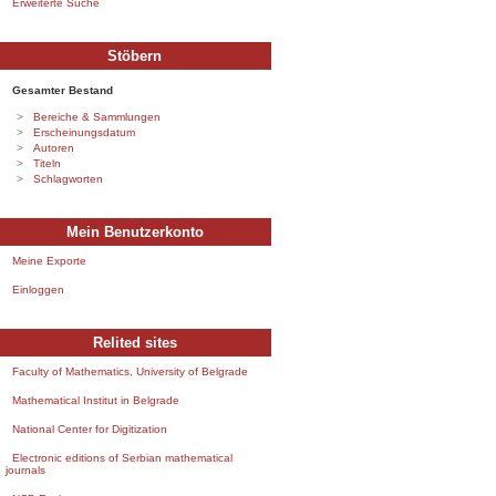
Erweiterte Suche
Stöbern
Gesamter Bestand
Bereiche & Sammlungen
Erscheinungsdatum
Autoren
Titeln
Schlagworten
Mein Benutzerkonto
Meine Exporte
Einloggen
Relited sites
Faculty of Mathematics, University of Belgrade
Mathematical Institut in Belgrade
National Center for Digitization
Electronic editions of Serbian mathematical
journals