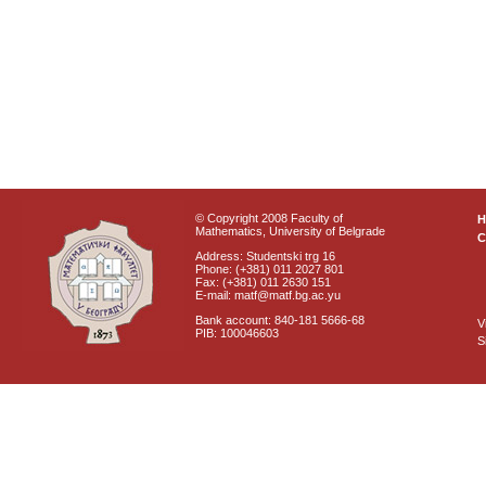
© Copyright 2008 Faculty of
Mathematics, University of Belgrade
C
Address: Studentski trg 16
Phone: (+381) 011 2027 801
Fax: (+381) 011 2630 151
E-mail: matf@matf.bg.ac.yu
Bank account: 840-181 5666-68
V
PIB: 100046603
S