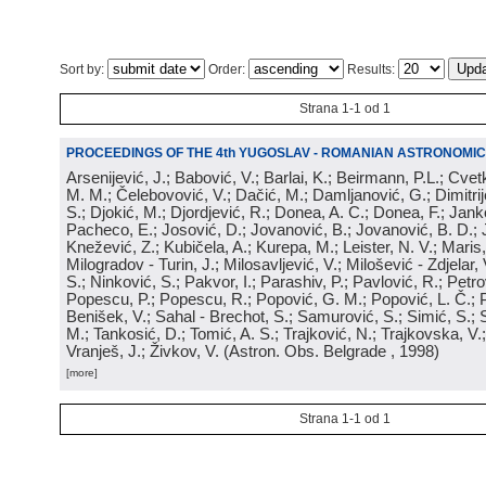
Sort by:
Order:
Results:
Strana 1-1 od 1
PROCEEDINGS OF THE 4th YUGOSLAV - ROMANIAN ASTRONOMIC
Arsenijević, J.; Babović, V.; Barlai, K.; Beirmann, P.L.; Cvet
M. M.; Čelebovović, V.; Dačić, M.; Damljanović, G.; Dimitrij
S.; Djokić, M.; Djordjević, R.; Donea, A. C.; Donea, F.; Jank
Pacheco, E.; Josović, D.; Jovanović, B.; Jovanović, B. D.; 
Knežević, Z.; Kubičela, A.; Kurepa, M.; Leister, N. V.; Maris, 
Milogradov - Turin, J.; Milosavljević, V.; Milošević - Zdjelar, 
S.; Ninković, S.; Pakvor, I.; Parashiv, P.; Pavlović, R.; Petro
Popescu, P.; Popescu, R.; Popović, G. M.; Popović, L. Č.; P
Benišek, V.; Sahal - Brechot, S.; Samurović, S.; Simić, S.; S
M.; Tankosić, D.; Tomić, A. S.; Trajković, N.; Trajkovska, V.; 
Vranješ, J.; Živkov, V.
(
Astron. Obs. Belgrade
, 1998
)
[more]
Strana 1-1 od 1