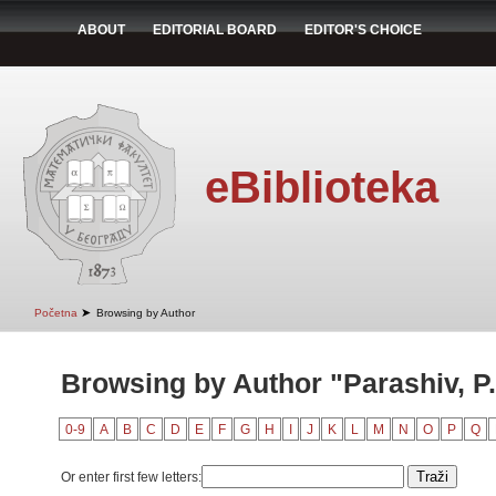
ABOUT
EDITORIAL BOARD
EDITOR'S CHOICE
eBiblioteka
➤
Početna
Browsing by Author
Browsing by Author "Parashiv, P.
0-9
A
B
C
D
E
F
G
H
I
J
K
L
M
N
O
P
Q
Or enter first few letters: