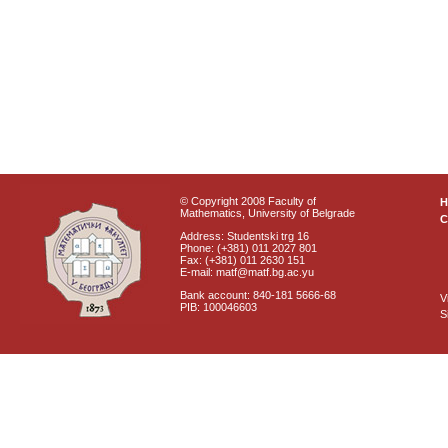
© Copyright 2008 Faculty of
Mathematics, University of Belgrade
C
Address: Studentski trg 16
Phone: (+381) 011 2027 801
Fax: (+381) 011 2630 151
E-mail: matf@matf.bg.ac.yu
Bank account: 840-181 5666-68
V
PIB: 100046603
S