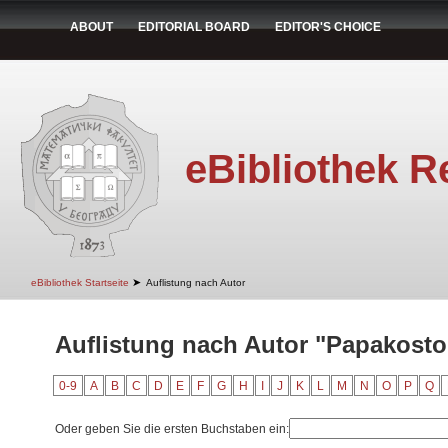
ABOUT
EDITORIAL BOARD
EDITOR'S CHOICE
eBibliothek R
➤
eBibliothek Startseite
Auflistung nach Autor
Auflistung nach Autor "Papakostop
0-9
A
B
C
D
E
F
G
H
I
J
K
L
M
N
O
P
Q
Oder geben Sie die ersten Buchstaben ein: