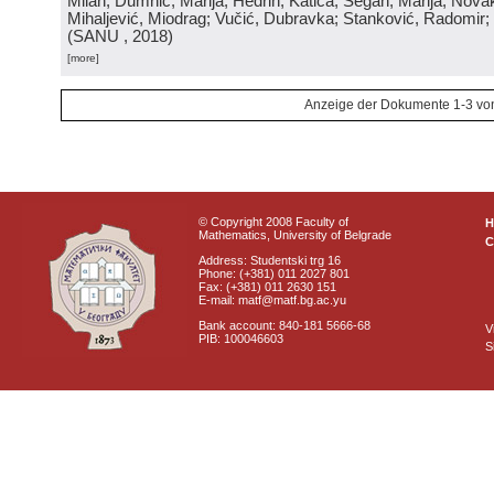
Milan; Dumnić, Marija; Hedrih, Katica; Šegan, Marija; Nova
Mihaljević, Miodrag; Vučić, Dubravka; Stanković, Radomir; 
(
SANU
, 2018
)
[more]
Anzeige der Dokumente 1-3 vo
© Copyright 2008 Faculty of
Mathematics, University of Belgrade
C
Address: Studentski trg 16
Phone: (+381) 011 2027 801
Fax: (+381) 011 2630 151
E-mail: matf@matf.bg.ac.yu
Bank account: 840-181 5666-68
V
PIB: 100046603
S