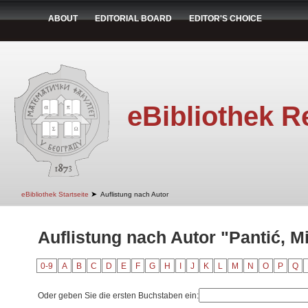
ABOUT
EDITORIAL BOARD
EDITOR'S CHOICE
eBibliothek R
➤
eBibliothek Startseite
Auflistung nach Autor
Auflistung nach Autor "Pantić, M
0-9
A
B
C
D
E
F
G
H
I
J
K
L
M
N
O
P
Q
Oder geben Sie die ersten Buchstaben ein: