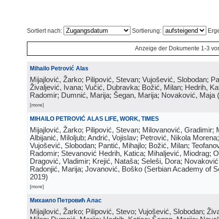
Sortiert nach:
Sortierung:
Erge
Anzeige der Dokumente 1-3 vo
Mihailo Petrović Alas
Mijajlović, Žarko; Pilipović, Stevan; Vujošević, Slobodan; Pa
Živaljević, Ivana; Vučić, Dubravka; Božić, Milan; Hedrih, Ka
Radomir; Dumnić, Marija; Šegan, Marija; Novaković, Maja
[more]
MIHAILO PETROVIĆ ALAS LIFE, WORK, TIMES
Mijajlović, Žarko; Pilipović, Stevan; Milovanović, Gradimir; 
Albijanić, Miloljub; Andrić, Vojislav; Petrović, Nikola Moren
Vujošević, Slobodan; Pantić, Mihajlo; Božić, Milan; Teofano
Radomir; Stevanović Hedrih, Katica; Mihaljević, Miodrag; O
Dragović, Vladimir; Krejić, Nataša; Seleši, Dora; Novakovi
Radonjić, Marija; Jovanović, Boško
(
Serbian Academy of S
2019
)
[more]
Михаило Петровић Алас
Mijajlović, Žarko; Pilipović, Stevo; Vujošević, Slobodan; Živa