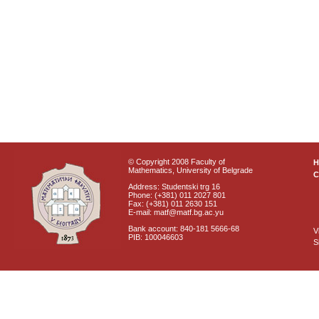
© Copyright 2008 Faculty of
Mathematics, University of Belgrade
C
Address: Studentski trg 16
Phone: (+381) 011 2027 801
Fax: (+381) 011 2630 151
E-mail: matf@matf.bg.ac.yu
Bank account: 840-181 5666-68
V
PIB: 100046603
S