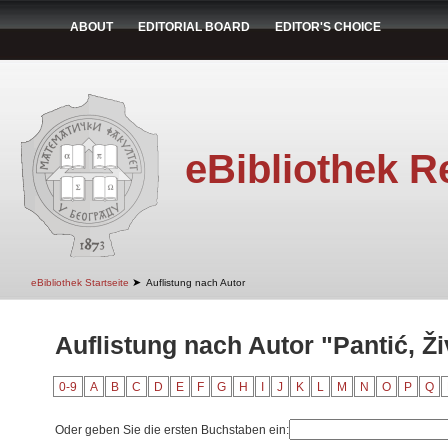
ABOUT
EDITORIAL BOARD
EDITOR'S CHOICE
eBibliothek R
➤
eBibliothek Startseite
Auflistung nach Autor
Auflistung nach Autor "Pantić, Ž
0-9
A
B
C
D
E
F
G
H
I
J
K
L
M
N
O
P
Q
Oder geben Sie die ersten Buchstaben ein: