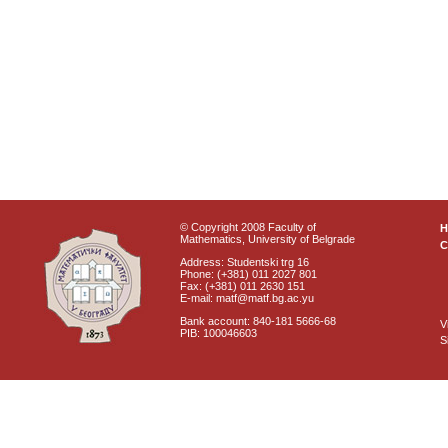
© Copyright 2008 Faculty of
Mathematics, University of Belgrade
C
Address: Studentski trg 16
Phone: (+381) 011 2027 801
Fax: (+381) 011 2630 151
E-mail: matf@matf.bg.ac.yu
Bank account: 840-181 5666-68
V
PIB: 100046603
S