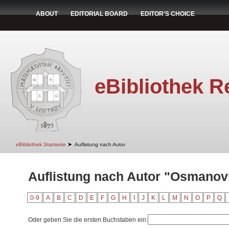
ABOUT
EDITORIAL BOARD
EDITOR'S CHOICE
eBibliothek R
➤
eBibliothek Startseite
Auflistung nach Autor
Auflistung nach Autor "Osmanov
0-9
A
B
C
D
E
F
G
H
I
J
K
L
M
N
O
P
Q
Oder geben Sie die ersten Buchstaben ein: