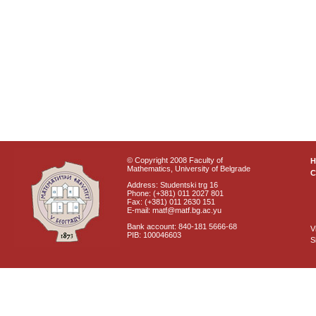
© Copyright 2008 Faculty of
Mathematics, University of Belgrade
C
Address: Studentski trg 16
Phone: (+381) 011 2027 801
Fax: (+381) 011 2630 151
E-mail: matf@matf.bg.ac.yu
Bank account: 840-181 5666-68
V
PIB: 100046603
S