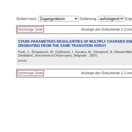
Sortiert nach:
Sortierung:
Erge
Vorherige Seite
Anzeige der Dokumente 2-2 vo
STARK PARAMETERS REGULARITIES OF MULTIPLY CHARGED ION
ORGINATING FROM THE SAME TRANSITION ARRAY
Purić, J.; Šćepanović, M.; Dojčinović, I.; Kuraica, M.; Obradović, B.
(
Nenad Milov
Dimitrijević, Astronomical Observatory, Belgrade
, 2007
)
[more]
Vorherige Seite
Anzeige der Dokumente 2-2 vo