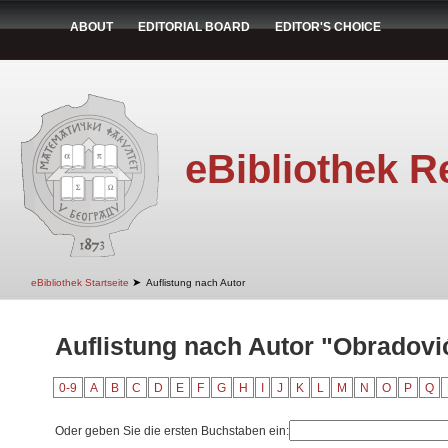
ABOUT
EDITORIAL BOARD
EDITOR'S CHOICE
eBibliothek R
➤
eBibliothek Startseite
Auflistung nach Autor
Auflistung nach Autor "Obradović
0-9
A
B
C
D
E
F
G
H
I
J
K
L
M
N
O
P
Q
Oder geben Sie die ersten Buchstaben ein: