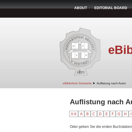
ABOUT
EDITORIAL BOARD
eBib
➤
eBibliothek Startseite
Auflistung nach Autor
Auflistung nach A
0-9
A
B
C
D
E
F
G
H
I
Oder geben Sie die ersten Buchstaben