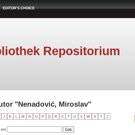
EDITOR'S CHOICE
liothek Repositorium
utor "Nenadović, Miroslav"
J
K
L
M
N
O
P
Q
R
S
T
U
V
W
X
Y
Z
 ein: