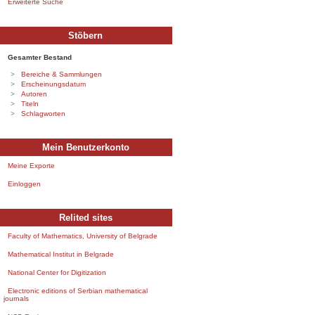
Erweiterte Suche
Stöbern
Gesamter Bestand
Bereiche & Sammlungen
Erscheinungsdatum
Autoren
Titeln
Schlagworten
Mein Benutzerkonto
Meine Exporte
Einloggen
Relited sites
Faculty of Mathematics, University of Belgrade
Mathematical Institut in Belgrade
National Center for Digitization
Electronic editions of Serbian mathematical
journals