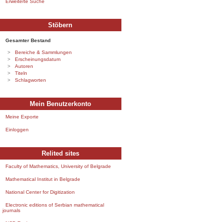
Erweiterte Suche
Stöbern
Gesamter Bestand
Bereiche & Sammlungen
Erscheinungsdatum
Autoren
Titeln
Schlagworten
Mein Benutzerkonto
Meine Exporte
Einloggen
Relited sites
Faculty of Mathematics, University of Belgrade
Mathematical Institut in Belgrade
National Center for Digitization
Electronic editions of Serbian mathematical
journals