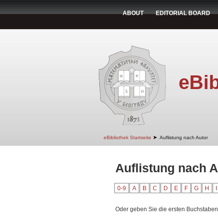
ABOUT
EDITORIAL BOARD
eBib
➤
eBibliothek Startseite
Auflistung nach Autor
Auflistung nach A
0-9
A
B
C
D
E
F
G
H
I
Oder geben Sie die ersten Buchstaben