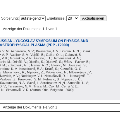
Sortierung:
Ergebnisse:
Anzeige der Dokumente 1-1 von 1
USSIAN - YUGOSLAV SYMPOSIUM ON PHYSICS AND
STROPHYSICAL PLASMA (PDP - I'2000)
i, V. M.; Azharonok, V. V.; Balašenko, A. V.; Borovik, F. N.; Bosak,
A. P.; Vasiljev, S. V.; Vujičić, B.; Gaiko, O. L.; Gaković, B.;
 V. K.; Gorenkov, V. N.; Gurski, L. I.; Demenšenok, A. N.;
ćanin, M.; Drinčić, V.; Djeniže, S.; Djurović, S.; Eršov - Pavlov, E.;
. M.; Zolotovski, A. I.; Ivanov, A. O.; Ivković, M.; Jovićević, S.;
Korotkov, K. V.; Kostokevič, E. A.; Krstić, S.; Kuznečik, O. O.;
.; Maksimović, R.; Mijatović, Z.; Milovanović, N.; Milosavljević, V.;
 Nevdah, V. V.; Nedolugov, V. I.; Nekraševič, R. I.; Nenadović, T.;
 Pavlović, Z.; Pankovec, S. M.; Petrović, S.; Popović, L. Č.;
 Savastenko, N. A.; Savić, I.; Serebrakov, N. N.; Simončik, L. V.;
D. V.; Tarasenko, N. V.; Trtica, M.; Ćuk, M.; Černji, V. E.;
. N.; Šimanovič, V. D.
(
Astron. Obs. Belgrade
, 2000
)
Anzeige der Dokumente 1-1 von 1