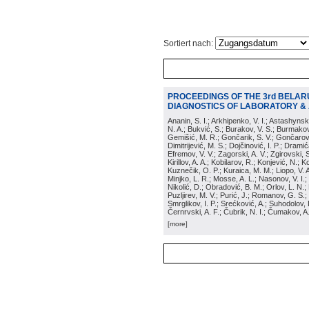
Sortiert nach:
PROCEEDINGS OF THE 3rd BELAR
DIAGNOSTICS OF LABORATORY & A
Ananin, S. I.; Arkhipenko, V. I.; Astashynsk
N. A.; Bukvić, S.; Burakov, V. S.; Burmakov, 
Gemišić, M. R.; Gončarik, S. V.; Gončarov,
Dimitrijević, M. S.; Dojčinović, I. P.; Drami
Efremov, V. V.; Zagorski, A. V.; Zgirovski, S
Kirillov, A. A.; Kobilarov, R.; Konjević, N.; 
Kuznečik, O. P.; Kuraica, M. M.; Liopo, V. A
Minjko, L. R.; Mosse, A. L.; Nasonov, V. I.;
Nikolić, D.; Obradović, B. M.; Orlov, L. N.;
Puzljirev, M. V.; Purić, J.; Romanov, G. S.;
Smrglikov, I. P.; Srećković, A.; Suhodolov, 
Černrvski, A. F.; Čubrik, N. I.; Čumakov, A
[more]