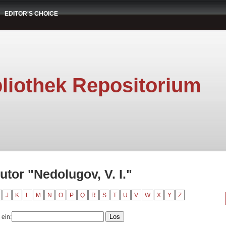
EDITOR'S CHOICE
liothek Repositorium
utor "Nedolugov, V. I."
J
K
L
M
N
O
P
Q
R
S
T
U
V
W
X
Y
Z
 ein: