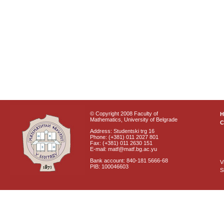
© Copyright 2008 Faculty of
Mathematics, University of Belgrade
C
Address: Studentski trg 16
Phone: (+381) 011 2027 801
Fax: (+381) 011 2630 151
E-mail: matf@matf.bg.ac.yu
Bank account: 840-181 5666-68
V
PIB: 100046603
S