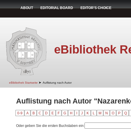
ABOUT
EDITORIAL BOARD
EDITOR'S CHOICE
eBibliothek R
➤
eBibliothek Startseite
Auflistung nach Autor
Auflistung nach Autor "Nazarenko
0-9
A
B
C
D
E
F
G
H
I
J
K
L
M
N
O
P
Q
Oder geben Sie die ersten Buchstaben ein: