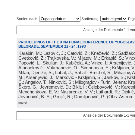
Sortiert nach:
Sortierung:
Erge
Anzeige der Dokumente 1-1 vo
PROCEEDINGS OF THE X NATIONAL CONFERENCE OF YUGOSLA
BELGRADE, SEPTEMBER 22 - 24, 1993
Karabin, M.; Lazović, J.; Ćatović, Z.; Knežević, Z.; Sadžako
Cvetković, Z.; Trajkovska, V.; Mijatov, M.; Erkapić, S.; Vinc
Popović, L.; Skuljan, J.; Kubičela, A.; Vince, I.; Arsenijević, 
Atanacković - Vukmanović, O.; Simonneau, E.; Kršljanin, V.; 
Milan; Djeniže, S.; Labat, J.; Sahal - Brechot, S.; Mihajlov, A.
M.; Arsenijević, J.; Marković - Kršljanin, S.; Jankov, S.; Kršl
Č.; Angelov, T.; Ninković, S.; Milogradov - Turin, Jelena; Krpić
Škoro, G.; Jevremović, D.; Bikit, I.; Čelebovović, V.; Karetni
Menchenkova, E. V.; Nazarenko, V. V.; Luthardt, R.; Djokić,
Jovanović, B. S.; Grujić, R.; Damljanović, G.
(
Obs. Astron.
[more]
Anzeige der Dokumente 1-1 vo