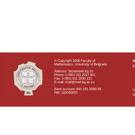
© Copyright 2008 Faculty of
Mathematics, University of Belgrade
C
Address: Studentski trg 16
Phone: (+381) 011 2027 801
Fax: (+381) 011 2630 151
E-mail: matf@matf.bg.ac.yu
Bank account: 840-181 5666-68
V
PIB: 100046603
S