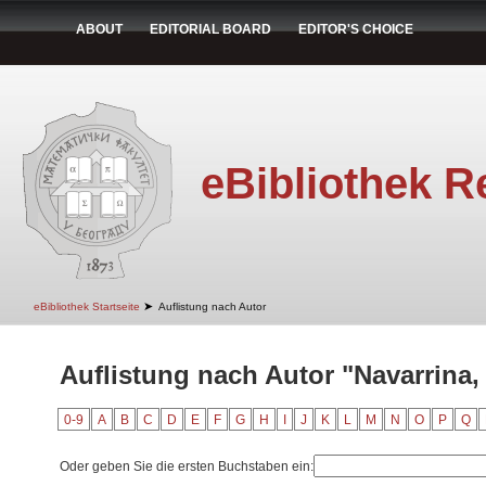
ABOUT
EDITORIAL BOARD
EDITOR'S CHOICE
eBibliothek R
➤
eBibliothek Startseite
Auflistung nach Autor
Auflistung nach Autor "Navarrina,
0-9
A
B
C
D
E
F
G
H
I
J
K
L
M
N
O
P
Q
Oder geben Sie die ersten Buchstaben ein: