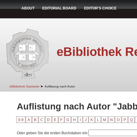
ABOUT
EDITORIAL BOARD
EDITOR'S CHOICE
eBibliothek R
➤
eBibliothek Startseite
Auflistung nach Autor
Auflistung nach Autor "Jabb
0-9
A
B
C
D
E
F
G
H
I
J
K
L
M
N
O
P
Q
Oder geben Sie die ersten Buchstaben ein: