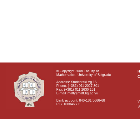
© Copyright 2008 Faculty of
Mathematics, University of Belgrade
C
Address: Studentski trg 16
Phone: (+381) 011 2027 801
Fax: (+381) 011 2630 151
E-mail: matf@matf.bg.ac.yu
Bank account: 840-181 5666-68
V
PIB: 100046603
S