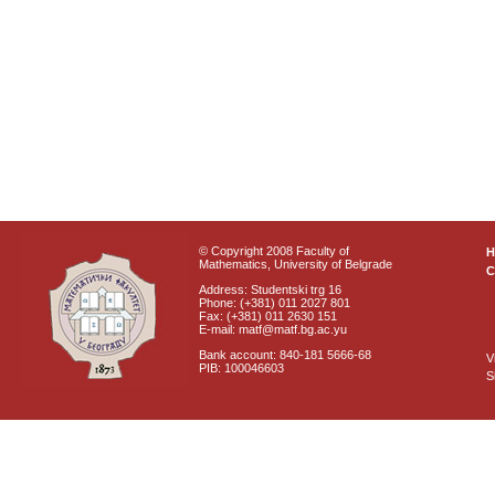
© Copyright 2008 Faculty of
Mathematics, University of Belgrade
C
Address: Studentski trg 16
Phone: (+381) 011 2027 801
Fax: (+381) 011 2630 151
E-mail: matf@matf.bg.ac.yu
Bank account: 840-181 5666-68
V
PIB: 100046603
S