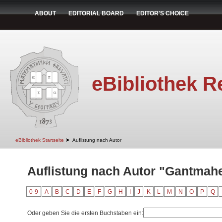
ABOUT
EDITORIAL BOARD
EDITOR'S CHOICE
eBibliothek R
➤
eBibliothek Startseite
Auflistung nach Autor
Auflistung nach Autor "Gantmaher
0-9
A
B
C
D
E
F
G
H
I
J
K
L
M
N
O
P
Q
Oder geben Sie die ersten Buchstaben ein: