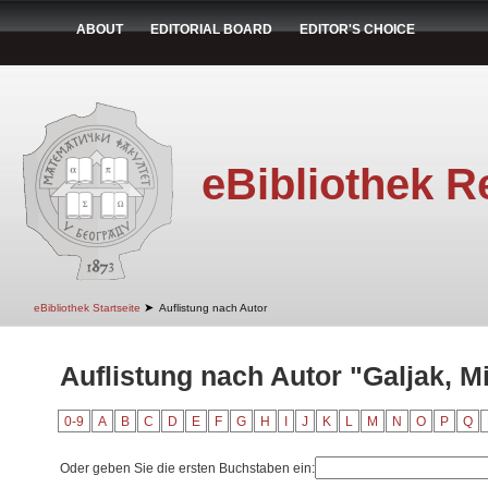
ABOUT
EDITORIAL BOARD
EDITOR'S CHOICE
eBibliothek R
➤
eBibliothek Startseite
Auflistung nach Autor
Auflistung nach Autor "Galjak, Mi
0-9
A
B
C
D
E
F
G
H
I
J
K
L
M
N
O
P
Q
Oder geben Sie die ersten Buchstaben ein: