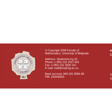
© Copyright 2008 Faculty of
Mathematics, University of Belgrade
C
Address: Studentski trg 16
Phone: (+381) 011 2027 801
Fax: (+381) 011 2630 151
E-mail: matf@matf.bg.ac.yu
Bank account: 840-181 5666-68
V
PIB: 100046603
S