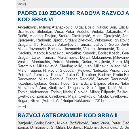
[more]
PADRB 010 ZBORNIK RADOVA RAZVOJ 
KOD SRBA VI
Andjelković, Milivoj; Atanacković, Olga; Božić, Nikola; Bon, Edi; 
Branković, Slobodan; Vuca, Petar; Vučetić, Violeta; Dakanalis, Ar
Dačić, Miodrag; Divljan, Sretko; Dimitrijević, Milan; Djordjević, Jas
Djordjević, Radomir; Djukić, Srdjan; Živković, Vukosava; Ignjatović,
Dragana; Ilić, Radovan; Jakovljević, Tamara; Jašović, Golub; Jevto
Milan; Jovanović, Borislav; Jovanović, Violeta; Jovanović, Tatjana
Kaciotis, Marko; Kovačević, Andjelka; Kosović, Boris; Kostić, Gor
Dragan; Lujak, Tamara; Maksimović, Dejan; Maksimović Milovanov
Vasilije; Mantarakis, Petros; Marčeta, Dušan; Mijajlović, Žarko; Mij
Ratomirka; Milisavljević, Slaviša; Milić, Ivan; Milićević, Vlado; Mil
Mišić, Tatjana; Ninković, Slobodan; Pejović, Nadežda; Perać, Jova
Petrović, Tomislav; Popović, Luka Č.; Potočan, Budimir; Protić-Be
Radovanac, Milan; Radović, Dragan; Radojčić, Stevan; Radunović,
Koželjac, Ljubiša; Rosić, Tiodor; Samardžija, Biljana; Stanić, Nata
Milovanović, Ana; Stoiljković, Dragoslav; Stojić, Igor; Tadić, Milutin
Tomić, Aleksandar; Torlak, Nada; Ćirković, Milan; Filipović, Željko;
Cvetković, Zorica; Cvetković, Maja; Cvetković, Nikola; Cvetković, 
Šegan, Stevo
(
Astr. druš. "Rudjer Bošković"
, 2011
)
[more]
RAZVOJ ASTRONOMIJE KOD SRBA II
Banjević, Boris; Božić, Nikola; Božičković, Đuro; Vuca, Petar; Da
Zorica; Dimitrijević, S. Milan; Đorđević, Radomir; Jovanović, D. Bo