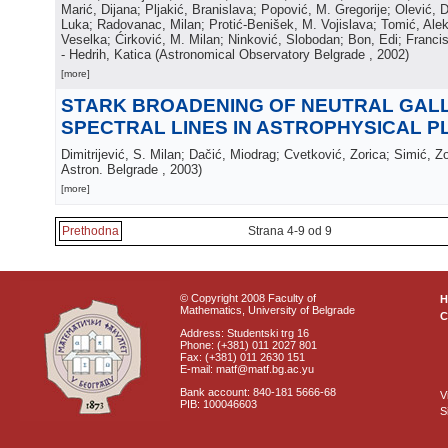
Marić, Dijana; Pljakić, Branislava; Popović, M. Gregorije; Olević, 
Luka; Radovanac, Milan; Protić-Benišek, M. Vojislava; Tomić, Ale
Veselka; Ćirković, M. Milan; Ninković, Slobodan; Bon, Edi; Francis
- Hedrih, Katica
(
Astronomical Observatory Belgrade
, 2002
)
[more]
STARK BROADENING OF NEUTRAL GAL
SPECTRAL LINES IN ASTROPHYSICAL 
Dimitrijević, S. Milan; Dačić, Miodrag; Cvetković, Zorica; Simić, Z
Astron. Belgrade
, 2003
)
[more]
Prethodna
Strana 4-9 od 9
© Copyright 2008 Faculty of
Mathematics, University of Belgrade
C
Address: Studentski trg 16
Phone: (+381) 011 2027 801
Fax: (+381) 011 2630 151
E-mail: matf@matf.bg.ac.yu
Bank account: 840-181 5666-68
V
PIB: 100046603
S