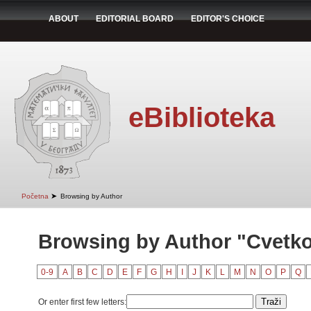
ABOUT
EDITORIAL BOARD
EDITOR'S CHOICE
eBiblioteka
➤
Početna
Browsing by Author
Browsing by Author "Cvetko
0-9
A
B
C
D
E
F
G
H
I
J
K
L
M
N
O
P
Q
Or enter first few letters: