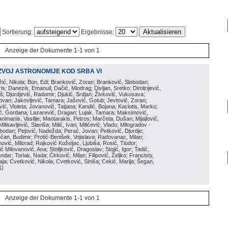
Sortierung:
Ergebnisse:
Anzeige der Dokumente 1-1 von 1
ZVOJ ASTRONOMIJE KOD SRBA VI
ožić, Nikola; Bon, Edi; Branković, Zoran; Branković, Slobodan;
is; Danezis, Emanuil; Dačić, Miodrag; Divljan, Sretko; Dimitrijević,
oš; Djordjević, Radomir; Djukić, Srdjan; Živković, Vukosava;
adovan; Jakovljević, Tamara; Jašović, Golub; Jevtović, Zoran;
vić, Violeta; Jovanović, Tatjana; Kandić, Bojana; Kaciotis, Marko;
tić, Gordana; Lazarević, Dragan; Lujak, Tamara; Maksimović,
imanis, Vasilije; Mantarakis, Petros; Marčeta, Dušan; Mijajlović,
lisavljević, Slaviša; Milić, Ivan; Milićević, Vlado; Milogradov -
lobodan; Pejović, Nadežda; Perać, Jovan; Petković, Djordje;
čan, Budimir; Protić-Benišek, Vojislava; Radovanac, Milan;
vić, Milorad; Rajković Koželjac, Ljubiša; Rosić, Tiodor;
ć Milovanović, Ana; Stoiljković, Dragoslav; Stojić, Igor; Tadić,
andar; Torlak, Nada; Ćirković, Milan; Filipović, Željko; Francisty,
ja; Cvetković, Nikola; Cvetković, Siniša; Cekić, Marija; Šegan,
1
)
Anzeige der Dokumente 1-1 von 1