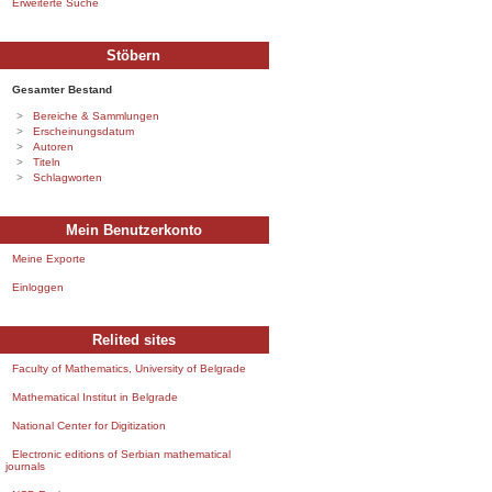
Erweiterte Suche
Stöbern
Gesamter Bestand
Bereiche & Sammlungen
Erscheinungsdatum
Autoren
Titeln
Schlagworten
Mein Benutzerkonto
Meine Exporte
Einloggen
Relited sites
Faculty of Mathematics, University of Belgrade
Mathematical Institut in Belgrade
National Center for Digitization
Electronic editions of Serbian mathematical
journals