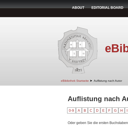
ABOUT
EDITORIAL BOARD
eBib
➤
eBibliothek Startseite
Auflistung nach Autor
Auflistung nach Au
0-9
A
B
C
D
E
F
G
H
I
Oder geben Sie die ersten Buchstaben