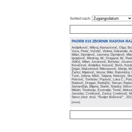
Sortiert nach:
PADRB 010 ZBORNIK RADOVA RA
Andjelković, Milivoj; Atanacković, Olga; B
Vuca, Petar; Vučetić, Violeta; Dakanalis, Ar
Milan; Djordjević, Jasmina; Djordjević, Mil
Ignjatović, Miodrag; Ilić, Dragana; Ilić, R
Jeličić, Milan; Jovanović, Borislav; Jovano
Kovačević, Andjelka; Kosović, Boris; Kos
Dejan; Maksimović Milovanović, Marija; Man
Žarko; Mijatović, Vesna; Miler, Ratomirka; Mi
Turin, Jelena; Mišić, Tatjana; Ninković, S
Petrović, Tomislav; Popović, Luka Č.; Poto
Radović, Dragan; Radojčić, Stevan; Raduno
Samardžija, Biljana; Stanić, Nataša; Stišovi
Milutin; Teodosiju, Evstratije; Tomić, Aleks
Jaroslav; Cvetković, Zorica; Cvetković, Ma
Stevo
(
Astr. druš. "Rudjer Bošković"
, 201
[more]