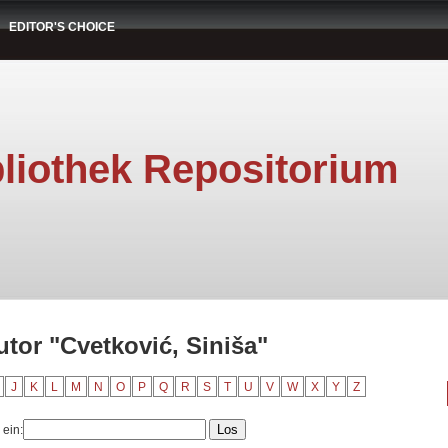
EDITOR'S CHOICE
liothek Repositorium
tor "Cvetković, Siniša"
J
K
L
M
N
O
P
Q
R
S
T
U
V
W
X
Y
Z
 ein: