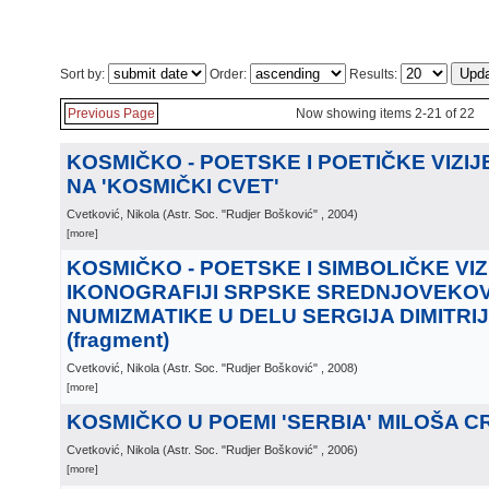
Sort by:
Order:
Results:
Previous Page
Now showing items 2-21 of 22
KOSMIČKO - POETSKE I POETIČKE VIZI
NA 'KOSMIČKI CVET'
Cvetković, Nikola
(
Astr. Soc. "Rudjer Bošković"
, 2004
)
[more]
KOSMIČKO - POETSKE I SIMBOLIČKE VIZ
IKONOGRAFIJI SRPSKE SREDNJOVEKO
NUMIZMATIKE U DELU SERGIJA DIMITRI
(fragment)
Cvetković, Nikola
(
Astr. Soc. "Rudjer Bošković"
, 2008
)
[more]
KOSMIČKO U POEMI 'SERBIA' MILOŠA 
Cvetković, Nikola
(
Astr. Soc. "Rudjer Bošković"
, 2006
)
[more]