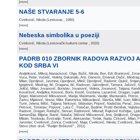
[more]
NAŠE STVARANJE 5-6
Cvetković, Nikola
(
Leskovac
, 1980
)
[more]
Nebeska simbolika u poeziji
Cvetković, Nikola
(
Leskovački kulturni centar
, 2020
)
[more]
PADRB 010 ZBORNIK RADOVA RAZVOJ 
KOD SRBA VI
Andjelković, Milivoj; Atanacković, Olga; Božić, Nikola; Bon, Edi; Branković, Zor
Vuca, Petar; Vučetić, Violeta; Dakanalis, Aris; Danezis, Emanuil; Dačić, Miodrag; D
Milan; Djordjević, Jasmina; Djordjević, Miloš; Djordjević, Radomir; Djukić, Srdja
Ignjatović, Miodrag; Ilić, Dragana; Ilić, Radovan; Jakovljević, Tamara; Jašović, 
Jeličić, Milan; Jovanović, Borislav; Jovanović, Violeta; Jovanović, Tatjana; Kand
Kovačević, Andjelka; Kosović, Boris; Kostić, Gordana; Lazarević, Dragan; Luja
Dejan; Maksimović Milovanović, Marija; Manimanis, Vasilije; Mantarakis, Petros; 
Žarko; Mijatović, Vesna; Miler, Ratomirka; Milisavljević, Slaviša; Milić, Ivan; Mili
Turin, Jelena; Mišić, Tatjana; Ninković, Slobodan; Pejović, Nadežda; Perać, Jova
Petrović, Tomislav; Popović, Luka Č.; Potočan, Budimir; Protić-Benišek, Vojisla
Radović, Dragan; Radojčić, Stevan; Radunović, Milorad; Rajković Koželjac, Ljubi
Samardžija, Biljana; Stanić, Nataša; Stišović Milovanović, Ana; Stoiljković, Dragos
Milutin; Teodosiju, Evstratije; Tomić, Aleksandar; Torlak, Nada; Ćirković, Milan; Fi
Jaroslav; Cvetković, Zorica; Cvetković, Maja; Cvetković, Nikola; Cvetković, Sin
Stevo
(
Astr. druš. "Rudjer Bošković"
, 2011
)
[more]