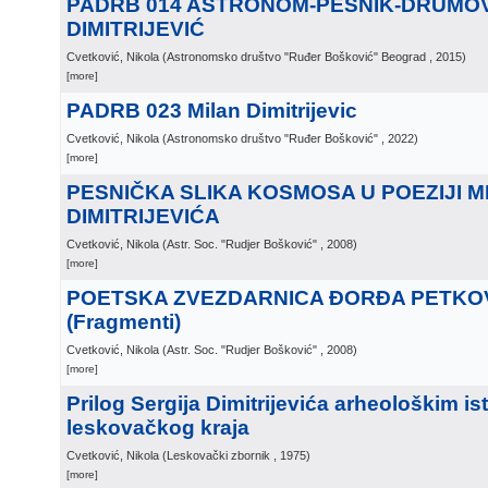
PADRB 014 ASTRONOM-PESNIK-DRUMOVN
DIMITRIJEVIĆ
Cvetković, Nikola
(
Astronomsko društvo "Ruđer Bošković" Beograd
, 2015
)
[more]
PADRB 023 Milan Dimitrijevic
Cvetković, Nikola
(
Astronomsko društvo "Ruđer Bošković"
, 2022
)
[more]
PESNIČKA SLIKA KOSMOSA U POEZIJI M
DIMITRIJEVIĆA
Cvetković, Nikola
(
Astr. Soc. "Rudjer Bošković"
, 2008
)
[more]
POETSKA ZVEZDARNICA ĐORĐA PETKO
(Fragmenti)
Cvetković, Nikola
(
Astr. Soc. "Rudjer Bošković"
, 2008
)
[more]
Prilog Sergija Dimitrijevića arheološkim is
leskovačkog kraja
Cvetković, Nikola
(
Leskovački zbornik
, 1975
)
[more]