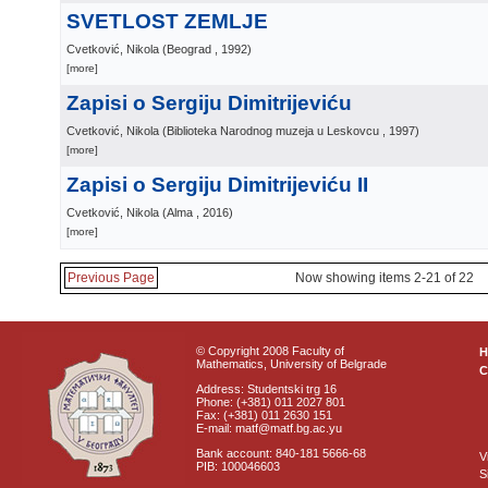
SVETLOST ZEMLJE
Cvetković, Nikola
(
Beograd
, 1992
)
[more]
Zapisi o Sergiju Dimitrijeviću
Cvetković, Nikola
(
Biblioteka Narodnog muzeja u Leskovcu
, 1997
)
[more]
Zapisi o Sergiju Dimitrijeviću II
Cvetković, Nikola
(
Alma
, 2016
)
[more]
Previous Page
Now showing items 2-21 of 22
© Copyright 2008 Faculty of
Mathematics, University of Belgrade
C
Address: Studentski trg 16
Phone: (+381) 011 2027 801
Fax: (+381) 011 2630 151
E-mail: matf@matf.bg.ac.yu
Bank account: 840-181 5666-68
V
PIB: 100046603
S