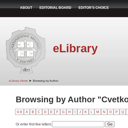
ABOUT
EDITORIAL BOARD
EDITOR'S CHOICE
eLibrary
➤
eLibrary Home
Browsing by Author
Browsing by Author "Cvetko
0-9
A
B
C
D
E
F
G
H
I
J
K
L
M
N
O
P
Q
Or enter first few letters: