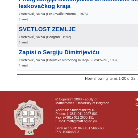
leskovačkog kraja
Cvetković, Nikola
(
Leskovački zbornik
, 1975
)
[more]
SVETLOST ZEMLJE
Cvetković, Nikola
(
Beograd
, 1992
)
[more]
Zapisi o Sergiju Dimitrijeviću
Cvetković, Nikola
(
Biblioteka Narodnog muzeja u Leskovcu
, 1997
)
[more]
Now showing items 1-20 of 22
© Copyright 2008 Faculty of
Mathematics, University of Belgrade
C
Address: Studentski trg 16
Phone: (+381) 011 2027 801
Fax: (+381) 011 2630 151
E-mail: matf@matf.bg.ac.yu
Bank account: 840-181 5666-68
V
PIB: 100046603
S