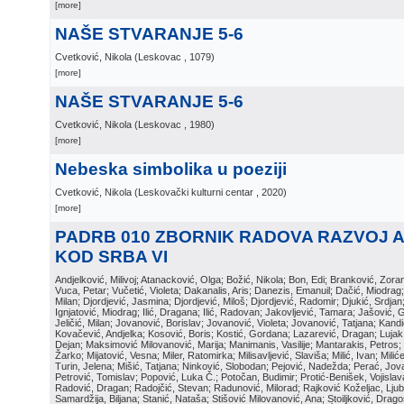
[more]
NAŠE STVARANJE 5-6
Cvetković, Nikola
(
Leskovac
, 1079
)
[more]
NAŠE STVARANJE 5-6
Cvetković, Nikola
(
Leskovac
, 1980
)
[more]
Nebeska simbolika u poeziji
Cvetković, Nikola
(
Leskovački kulturni centar
, 2020
)
[more]
PADRB 010 ZBORNIK RADOVA RAZVOJ 
KOD SRBA VI
Andjelković, Milivoj; Atanacković, Olga; Božić, Nikola; Bon, Edi; Branković, Zor
Vuca, Petar; Vučetić, Violeta; Dakanalis, Aris; Danezis, Emanuil; Dačić, Miodrag; D
Milan; Djordjević, Jasmina; Djordjević, Miloš; Djordjević, Radomir; Djukić, Srdja
Ignjatović, Miodrag; Ilić, Dragana; Ilić, Radovan; Jakovljević, Tamara; Jašović, 
Jeličić, Milan; Jovanović, Borislav; Jovanović, Violeta; Jovanović, Tatjana; Kand
Kovačević, Andjelka; Kosović, Boris; Kostić, Gordana; Lazarević, Dragan; Luja
Dejan; Maksimović Milovanović, Marija; Manimanis, Vasilije; Mantarakis, Petros; 
Žarko; Mijatović, Vesna; Miler, Ratomirka; Milisavljević, Slaviša; Milić, Ivan; Mili
Turin, Jelena; Mišić, Tatjana; Ninković, Slobodan; Pejović, Nadežda; Perać, Jova
Petrović, Tomislav; Popović, Luka Č.; Potočan, Budimir; Protić-Benišek, Vojisla
Radović, Dragan; Radojčić, Stevan; Radunović, Milorad; Rajković Koželjac, Ljubi
Samardžija, Biljana; Stanić, Nataša; Stišović Milovanović, Ana; Stoiljković, Dragos