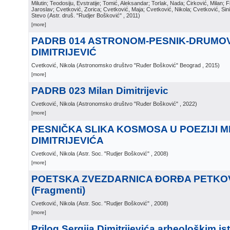
Milutin; Teodosiju, Evstratije; Tomić, Aleksandar; Torlak, Nada; Ćirković, Milan; Fi
Jaroslav; Cvetković, Zorica; Cvetković, Maja; Cvetković, Nikola; Cvetković, Sin
Stevo
(
Astr. druš. "Rudjer Bošković"
, 2011
)
[more]
PADRB 014 ASTRONOM-PESNIK-DRUMOVN
DIMITRIJEVIĆ
Cvetković, Nikola
(
Astronomsko društvo "Ruđer Bošković" Beograd
, 2015
)
[more]
PADRB 023 Milan Dimitrijevic
Cvetković, Nikola
(
Astronomsko društvo "Ruđer Bošković"
, 2022
)
[more]
PESNIČKA SLIKA KOSMOSA U POEZIJI M
DIMITRIJEVIĆA
Cvetković, Nikola
(
Astr. Soc. "Rudjer Bošković"
, 2008
)
[more]
POETSKA ZVEZDARNICA ĐORĐA PETKO
(Fragmenti)
Cvetković, Nikola
(
Astr. Soc. "Rudjer Bošković"
, 2008
)
[more]
Prilog Sergija Dimitrijevića arheološkim is