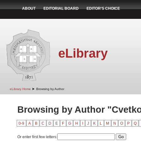
ABOUT
EDITORIAL BOARD
EDITOR'S CHOICE
eLibrary
➤
eLibrary Home
Browsing by Author
Browsing by Author "Cvetko
0-9
A
B
C
D
E
F
G
H
I
J
K
L
M
N
O
P
Q
Or enter first few letters: