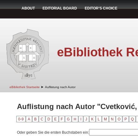
ABOUT
EDITORIAL BOARD
EDITOR'S CHOICE
eBibliothek R
➤
eBibliothek Startseite
Auflistung nach Autor
Auflistung nach Autor "Cvetković,
0-9
A
B
C
D
E
F
G
H
I
J
K
L
M
N
O
P
Q
Oder geben Sie die ersten Buchstaben ein: