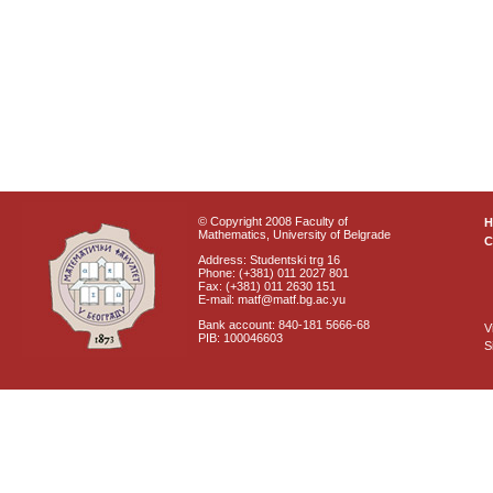
© Copyright 2008 Faculty of
Mathematics, University of Belgrade
C
Address: Studentski trg 16
Phone: (+381) 011 2027 801
Fax: (+381) 011 2630 151
E-mail: matf@matf.bg.ac.yu
Bank account: 840-181 5666-68
V
PIB: 100046603
S