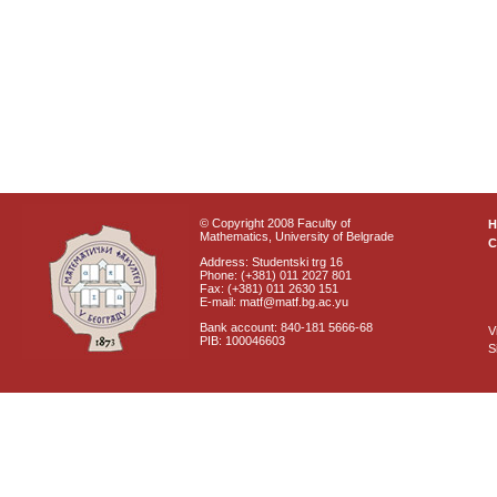
© Copyright 2008 Faculty of
Mathematics, University of Belgrade
C
Address: Studentski trg 16
Phone: (+381) 011 2027 801
Fax: (+381) 011 2630 151
E-mail: matf@matf.bg.ac.yu
Bank account: 840-181 5666-68
V
PIB: 100046603
S