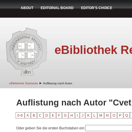
ABOUT
EDITORIAL BOARD
EDITOR'S CHOICE
eBibliothek R
➤
eBibliothek Startseite
Auflistung nach Autor
Auflistung nach Autor "Cvet
0-9
A
B
C
D
E
F
G
H
I
J
K
L
M
N
O
P
Q
Oder geben Sie die ersten Buchstaben ein: