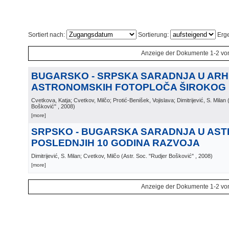
Sortiert nach:
Sortierung:
Erge
Anzeige der Dokumente 1-2 vo
BUGARSKO - SRPSKA SARADNJA U ARH
ASTRONOMSKIH FOTOPLOČA ŠIROKOG
Cvetkova, Katja; Cvetkov, Milčo; Protić-Benišek, Vojislava; Dimitrijević, S. Milan
Bošković"
, 2008
)
[more]
SRPSKO - BUGARSKA SARADNJA U AST
POSLEDNJIH 10 GODINA RAZVOJA
Dimitrijević, S. Milan; Cvetkov, Milčo
(
Astr. Soc. "Rudjer Bošković"
, 2008
)
[more]
Anzeige der Dokumente 1-2 vo