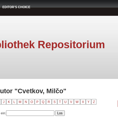
EDITOR'S CHOICE
liothek Repositorium
utor "Cvetkov, Milčo"
J
K
L
M
N
O
P
Q
R
S
T
U
V
W
X
Y
Z
 ein: