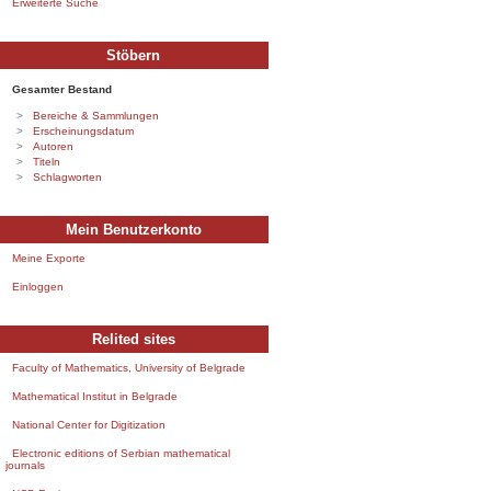
Erweiterte Suche
Stöbern
Gesamter Bestand
Bereiche & Sammlungen
Erscheinungsdatum
Autoren
Titeln
Schlagworten
Mein Benutzerkonto
Meine Exporte
Einloggen
Relited sites
Faculty of Mathematics, University of Belgrade
Mathematical Institut in Belgrade
National Center for Digitization
Electronic editions of Serbian mathematical
journals