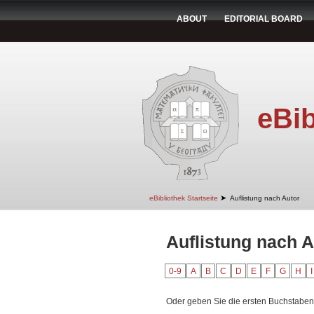
ABOUT
EDITORIAL BOARD
eBib
➤
eBibliothek Startseite
Auflistung nach Autor
Auflistung nach A
0-9
A
B
C
D
E
F
G
H
I
Oder geben Sie die ersten Buchstaben