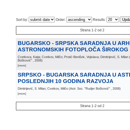
Sort by:
Order:
Results:
Strana 1-2 od 2
BUGARSKO - SRPSKA SARADNJA U ARH
ASTRONOMSKIH FOTOPLOČA ŠIROKOG
Cvetkova, Katja; Cvetkov, Milčo; Protić-Benišek, Vojislava; Dimitrijević, S. Milan
Bošković"
, 2008
)
[more]
SRPSKO - BUGARSKA SARADNJA U AST
POSLEDNJIH 10 GODINA RAZVOJA
Dimitrijević, S. Milan; Cvetkov, Milčo
(
Astr. Soc. "Rudjer Bošković"
, 2008
)
[more]
Strana 1-2 od 2