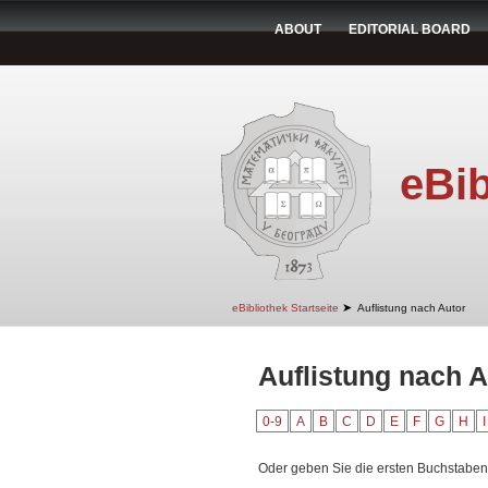
ABOUT
EDITORIAL BOARD
eBib
➤
eBibliothek Startseite
Auflistung nach Autor
Auflistung nach A
0-9
A
B
C
D
E
F
G
H
I
Oder geben Sie die ersten Buchstaben