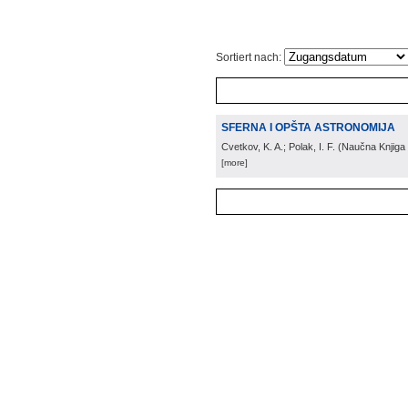
Sortiert nach:
SFERNA I OPŠTA ASTRONOMIJA
Cvetkov, K. A.; Polak, I. F.
(
Naučna Knjiga
[more]