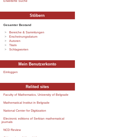
Erweiterte Suche
Stöbern
Gesamter Bestand
Bereiche & Sammlungen
Erscheinungsdatum
Autoren
Titeln
Schlagworten
Mein Benutzerkonto
Einloggen
Relited sites
Faculty of Mathematics, University of Belgrade
Mathematical Institut in Belgrade
National Center for Digitization
Electronic editions of Serbian mathematical
journals
NCD Review