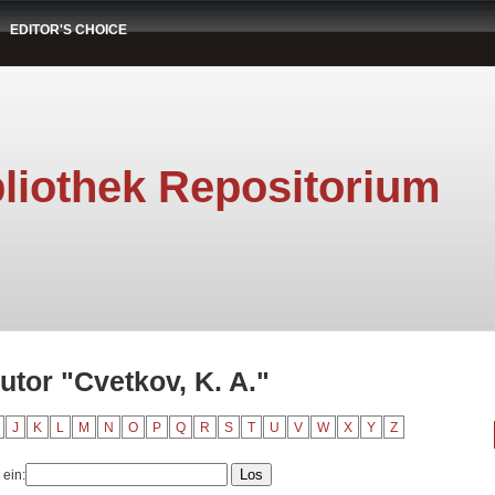
EDITOR'S CHOICE
liothek Repositorium
utor "Cvetkov, K. A."
J
K
L
M
N
O
P
Q
R
S
T
U
V
W
X
Y
Z
 ein: