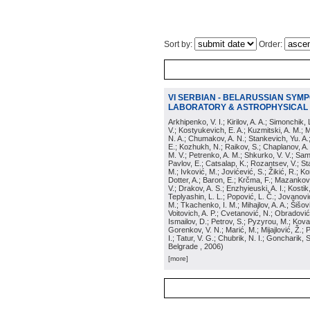
Sort by:
Order:
VI SERBIAN - BELARUSSIAN SYM
LABORATORY & ASTROPHYSICAL
Arkhipenko, V. I.; Kirilov, A. A.; Simonchik,
V.; Kostyukevich, E. A.; Kuzmitski, A. M.; M
N. A.; Chumakov, A. N.; Stankevich, Yu. A.
E.; Kozhukh, N.; Raikov, S.; Chaplanov, A.
M. V.; Petrenko, A. M.; Shkurko, V. V.; Samb
Pavlov, E.; Catsalap, K.; Rozantsev, V.; St
M.; Ivković, M.; Jovićević, S.; Žikić, R.; K
Dotter, A.; Baron, E.; Krčma, F.; Mazankova
V.; Drakov, A. S.; Enzhyieuski, A. I.; Kosti
Teplyashin, L. L.; Popović, L. Č.; Jovanovi
M.; Tkachenko, I. M.; Mihajlov, A. A.; Šišov
Voitovich, A. P.; Cvetanović, N.; Obradović
Ismailov, D.; Petrov, S.; Pyzyrou, M.; Kov
Gorenkov, V. N.; Marić, M.; Mijajlović, Ž.; 
I.; Tatur, V. G.; Chubrik, N. I.; Goncharik, S
Belgrade
, 2006
)
[more]