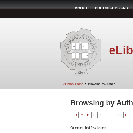
ABOUT
EDITORIAL BOARD
eLib
➤
eLibrary Home
Browsing by Author
Browsing by Autho
0-9
A
B
C
D
E
F
G
H
I
Or enter first few letters: