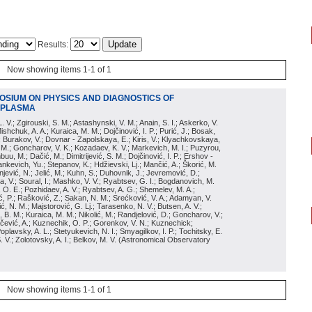
Results:
Now showing items 1-1 of 1
POSIUM ON PHYSICS AND DIAGNOSTICS OF
 PLASMA
 L. V.; Zgirouski, S. M.; Astashynski, V. M.; Anain, S. I.; Askerko, V.
ishchuk, A. A.; Kuraica, M. M.; Dojčinović, I. P.; Purić, J.; Bosak,
; Burakov, V.; Dovnar - Zapolskaya, E.; Kiris, V.; Klyachkovskaya,
 M.; Goncharov, V. K.; Kozadaev, K. V.; Markevich, M. I.; Puzyrou,
uu, M.; Dačić, M.; Dimitrijević, S. M.; Dojčinović, I. P.; Ershov -
ankevich, Yu.; Stepanov, K.; Hdžievski, Lj.; Mančić, A.; Škorić, M.
onjević, N.; Jelić, M.; Kuhn, S.; Duhovnik, J.; Jevremović, D.;
, V.; Soural, I.; Mashko, V. V.; Ryabtsev, G. I.; Bogdanovich, M.
k, O. E.; Pozhidaev, A. V.; Ryabtsev, A. G.; Shemelev, M. A.;
ć, P.; Rašković, Z.; Sakan, N. M.; Srećković, V. A.; Adamyan, V.
ić, N. M.; Majstorović, G. Lj.; Tarasenko, N. V.; Butsen, A. V.;
, B. M.; Kuraica, M. M.; Nikolić, M.; Randjelović, D.; Goncharov, V.;
ačević, A.; Kuznechik, O. P.; Gorenkov, V. N.; Kuznechick;
Poplavsky, A. L.; Stetyukevich, N. I.; Smyagilkov, I. P.; Tochitsky, E.
. V.; Zolotovsky, A. I.; Belkov, M. V.
(
Astronomical Observatory
Now showing items 1-1 of 1