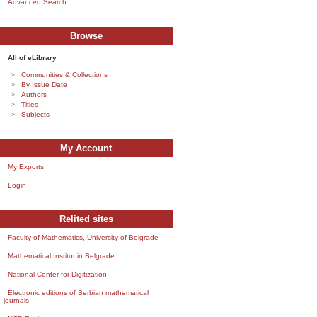
Advanced Search
Browse
All of eLibrary
Communities & Collections
By Issue Date
Authors
Titles
Subjects
My Account
My Exports
Login
Relited sites
Faculty of Mathematics, University of Belgrade
Mathematical Institut in Belgrade
National Center for Digitization
Electronic editions of Serbian mathematical
journals