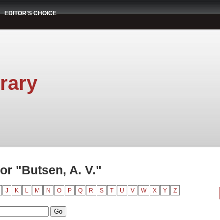
EDITOR'S CHOICE
rary
r "Butsen, A. V."
J
K
L
M
N
O
P
Q
R
S
T
U
V
W
X
Y
Z