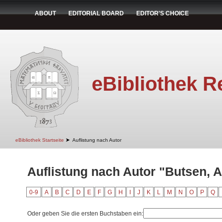
ABOUT
EDITORIAL BOARD
EDITOR'S CHOICE
eBibliothek R
➤
eBibliothek Startseite
Auflistung nach Autor
Auflistung nach Autor "Butsen, A
0-9
A
B
C
D
E
F
G
H
I
J
K
L
M
N
O
P
Q
Oder geben Sie die ersten Buchstaben ein: