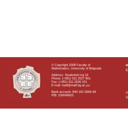
© Copyright 2008 Faculty of
Mathematics, University of Belgrade
C
Address: Studentski trg 16
Phone: (+381) 011 2027 801
Fax: (+381) 011 2630 151
E-mail: matf@matf.bg.ac.yu
Bank account: 840-181 5666-68
V
PIB: 100046603
S