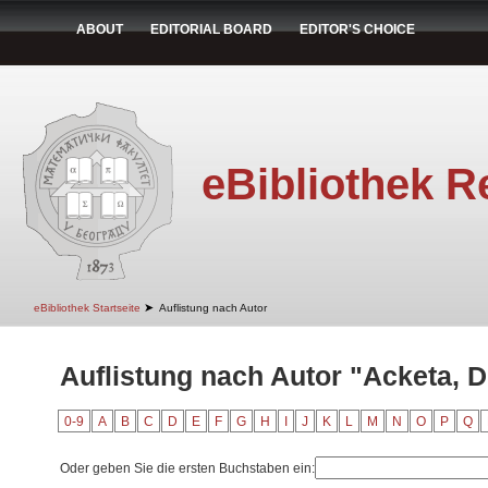
ABOUT
EDITORIAL BOARD
EDITOR'S CHOICE
eBibliothek R
➤
eBibliothek Startseite
Auflistung nach Autor
Auflistung nach Autor "Acketa, 
0-9
A
B
C
D
E
F
G
H
I
J
K
L
M
N
O
P
Q
Oder geben Sie die ersten Buchstaben ein: