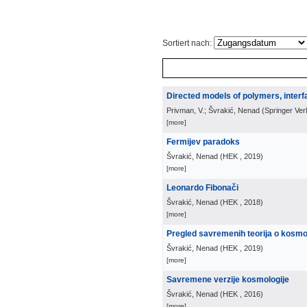
Sortiert nach:
Directed models of polymers, interfa
Privman, V.; Švrakić, Nenad
(
Springer Ver
[more]
Fermijev paradoks
Švrakić, Nenad
(
HEK
, 2019
)
[more]
Leonardo Fibonači
Švrakić, Nenad
(
HEK
, 2018
)
[more]
Pregled savremenih teorija o kosm
Švrakić, Nenad
(
HEK
, 2019
)
[more]
Savremene verzije kosmologije
Švrakić, Nenad
(
HEK
, 2016
)
[more]