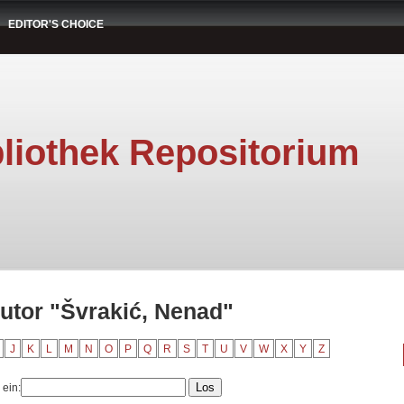
EDITOR'S CHOICE
liothek Repositorium
utor "Švrakić, Nenad"
J
K
L
M
N
O
P
Q
R
S
T
U
V
W
X
Y
Z
 ein: