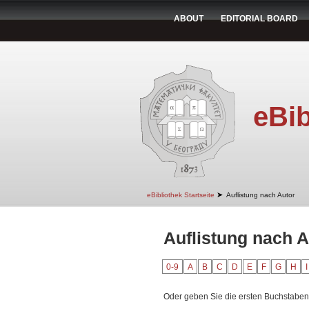
ABOUT
EDITORIAL BOARD
eBib
➤
eBibliothek Startseite
Auflistung nach Autor
Auflistung nach A
0-9
A
B
C
D
E
F
G
H
I
Oder geben Sie die ersten Buchstaben