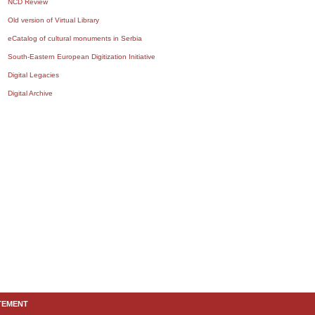
NCD Review
Old version of Virtual Library
eCatalog of cultural monuments in Serbia
South-Eastern European Digitization Initiative
Digital Legacies
Digital Archive
TEMENT