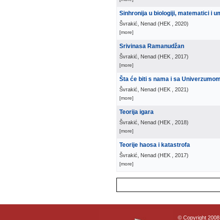
Sinhronija u biologiji, matematici i 
Švrakić, Nenad
(
HEK
, 2020
)
[more]
Srivinasa Ramanudžan
Švrakić, Nenad
(
HEK
, 2017
)
[more]
Šta će biti s nama i sa Univerzumo
Švrakić, Nenad
(
HEK
, 2021
)
[more]
Teorija igara
Švrakić, Nenad
(
HEK
, 2018
)
[more]
Teorije haosa i katastrofa
Švrakić, Nenad
(
HEK
, 2017
)
[more]
© Copyright 2008 