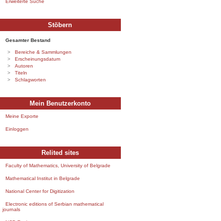
Erweiterte Suche
Stöbern
Gesamter Bestand
Bereiche & Sammlungen
Erscheinungsdatum
Autoren
Titeln
Schlagworten
Mein Benutzerkonto
Meine Exporte
Einloggen
Relited sites
Faculty of Mathematics, University of Belgrade
Mathematical Institut in Belgrade
National Center for Digitization
Electronic editions of Serbian mathematical
journals