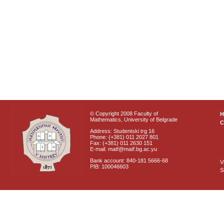
© Copyright 2008 Faculty of
Mathematics, University of Belgrade
C
Address: Studentski trg 16
Phone: (+381) 011 2027 801
Fax: (+381) 011 2630 151
E-mail: matf@matf.bg.ac.yu
Bank account: 840-181 5666-68
V
PIB: 100046603
S