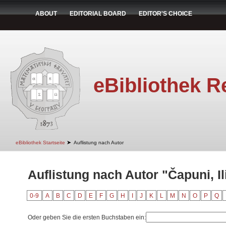
ABOUT
EDITORIAL BOARD
EDITOR'S CHOICE
eBibliothek R
➤
eBibliothek Startseite
Auflistung nach Autor
Auflistung nach Autor "Čapuni, Il
0-9
A
B
C
D
E
F
G
H
I
J
K
L
M
N
O
P
Q
Oder geben Sie die ersten Buchstaben ein: