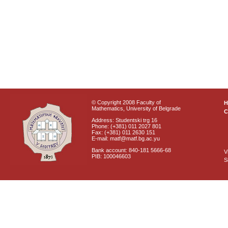
© Copyright 2008 Faculty of
Mathematics, University of Belgrade
C
Address: Studentski trg 16
Phone: (+381) 011 2027 801
Fax: (+381) 011 2630 151
E-mail: matf@matf.bg.ac.yu
Bank account: 840-181 5666-68
V
PIB: 100046603
S