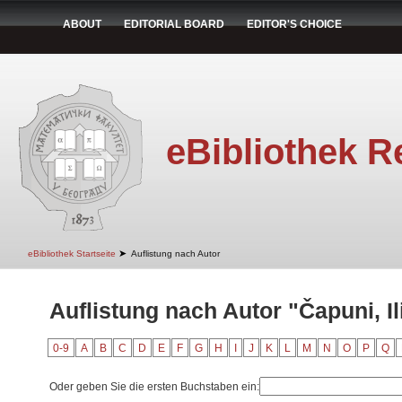
ABOUT
EDITORIAL BOARD
EDITOR'S CHOICE
eBibliothek R
➤
eBibliothek Startseite
Auflistung nach Autor
Auflistung nach Autor "Čapuni, Il
0-9
A
B
C
D
E
F
G
H
I
J
K
L
M
N
O
P
Q
Oder geben Sie die ersten Buchstaben ein: