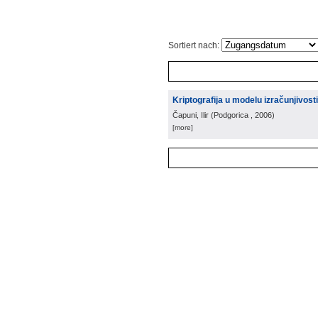
Sortiert nach:
Kriptografija u modelu izračunjivost
Čapuni, Ilir
(
Podgorica
, 2006
)
[more]