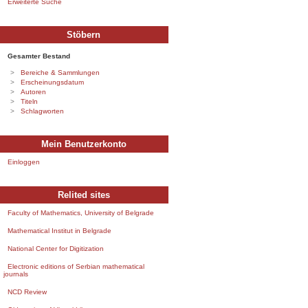
Erweiterte Suche
Stöbern
Gesamter Bestand
Bereiche & Sammlungen
Erscheinungsdatum
Autoren
Titeln
Schlagworten
Mein Benutzerkonto
Einloggen
Relited sites
Faculty of Mathematics, University of Belgrade
Mathematical Institut in Belgrade
National Center for Digitization
Electronic editions of Serbian mathematical
journals
NCD Review