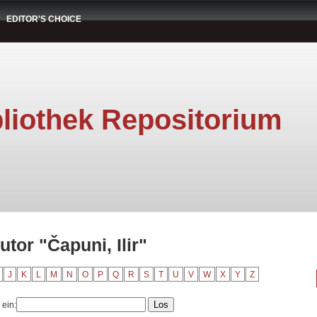
EDITOR'S CHOICE
liothek Repositorium
tor "Čapuni, Ilir"
J
K
L
M
N
O
P
Q
R
S
T
U
V
W
X
Y
Z
 ein: