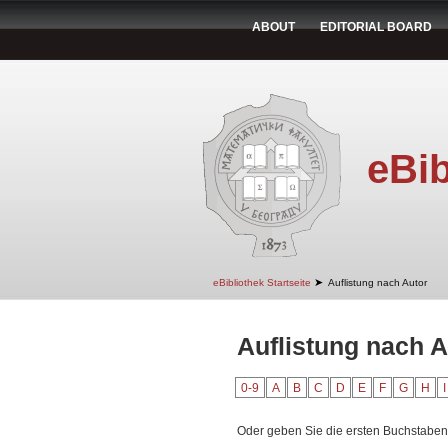
ABOUT
EDITORIAL BOARD
eBib
➤
eBibliothek Startseite
Auflistung nach Autor
Auflistung nach Au
0-9
A
B
C
D
E
F
G
H
I
Oder geben Sie die ersten Buchstaben